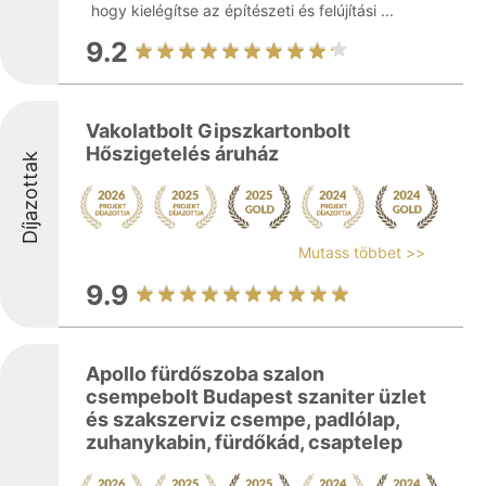
hogy kielégítse az építészeti és felújítási ...
9.2
Vakolatbolt Gipszkartonbolt
Hőszigetelés áruház
Díjazottak
Mutass többet >>
9.9
Apollo fürdőszoba szalon
csempebolt Budapest szaniter üzlet
és szakszerviz csempe, padlólap,
zuhanykabin, fürdőkád, csaptelep