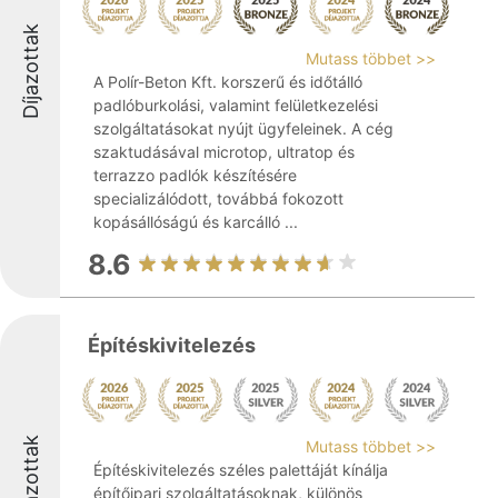
Díjazottak
Mutass többet >>
A Polír-Beton Kft. korszerű és időtálló
padlóburkolási, valamint felületkezelési
szolgáltatásokat nyújt ügyfeleinek. A cég
szaktudásával microtop, ultratop és
terrazzo padlók készítésére
specializálódott, továbbá fokozott
kopásállóságú és karcálló ...
8.6
Építéskivitelezés
Díjazottak
Mutass többet >>
Építéskivitelezés széles palettáját kínálja
építőipari szolgáltatásoknak, különös