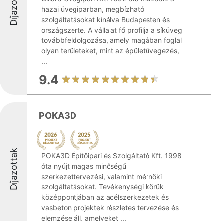
Díjazottak
hazai üvegiparban, megbízható
szolgáltatásokat kínálva Budapesten és
országszerte. A vállalat fő profilja a síküveg
továbbfeldolgozása, amely magában foglal
olyan területeket, mint az épületüvegezés,
...
9.4
POKA3D
Díjazottak
POKA3D Építőipari és Szolgáltató Kft. 1998
óta nyújt magas minőségű
szerkezettervezési, valamint mérnöki
szolgáltatásokat. Tevékenységi körük
középpontjában az acélszerkezetek és
vasbeton projektek részletes tervezése és
elemzése áll, amelyeket ...