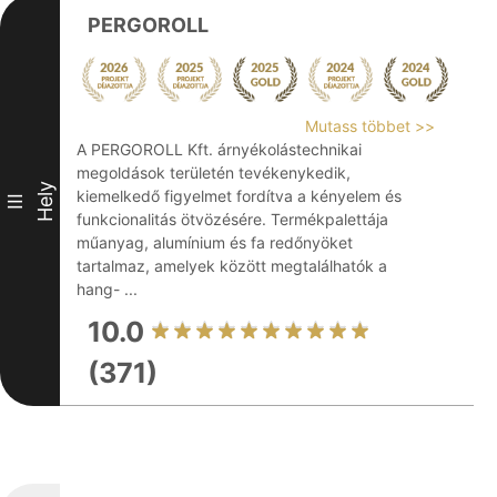
PERGOROLL
Mutass többet >>
A PERGOROLL Kft. árnyékolástechnikai
megoldások területén tevékenykedik,
Hely
kiemelkedő figyelmet fordítva a kényelem és
III
funkcionalitás ötvözésére. Termékpalettája
műanyag, alumínium és fa redőnyöket
tartalmaz, amelyek között megtalálhatók a
hang- ...
10.0
(371)