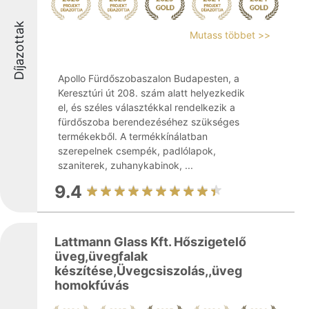
Díjazottak
Mutass többet >>
Apollo Fürdőszobaszalon Budapesten, a
Keresztúri út 208. szám alatt helyezkedik
el, és széles választékkal rendelkezik a
fürdőszoba berendezéséhez szükséges
termékekből. A termékkínálatban
szerepelnek csempék, padlólapok,
szaniterek, zuhanykabinok, ...
9.4
Lattmann Glass Kft. Hőszigetelő
üveg,üvegfalak
készítése,Üvegcsiszolás,,üveg
homokfúvás