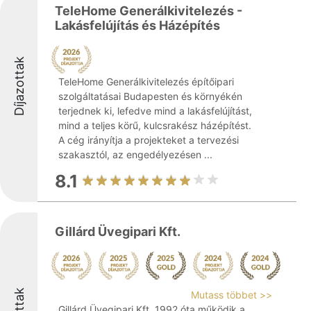
TeleHome Generálkivitelezés -
Lakásfelújítás és Házépítés
Díjazottak
TeleHome Generálkivitelezés építőipari
szolgáltatásai Budapesten és környékén
terjednek ki, lefedve mind a lakásfelújítást,
mind a teljes körű, kulcsrakész házépítést.
A cég irányítja a projekteket a tervezési
szakasztól, az engedélyezésen ...
8.1
Gillárd Üvegipari Kft.
Mutass többet >>
Gillárd Üvegipari Kft. 1992 óta működik a