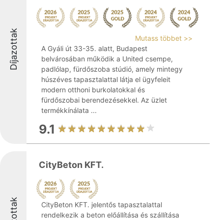
Díjazottak
Mutass többet >>
A Gyáli út 33-35. alatt, Budapest
belvárosában működik a United csempe,
padlólap, fürdőszoba stúdió, amely mintegy
húszéves tapasztalattal látja el ügyfeleit
modern otthoni burkolatokkal és
fürdőszobai berendezésekkel. Az üzlet
termékkínálata ...
9.1
CityBeton KFT.
Díjazottak
CityBeton KFT. jelentős tapasztalattal
rendelkezik a beton előállítása és szállítása