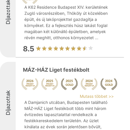
Díjazottak
A K62 Residence Budapest XIV. kerületének
Zugló városrészében, Thököly út közelében
épült, és új lakóprojekttel gazdagítja a
környéket. Ez a fejlesztés húsz lakást foglal
magában két különálló épületben, amelyek
révén meghitt, otthonos környezetet ...
8.5
MÁZ-HÁZ Liget festékbolt
Díjazottak
Mutass többet >>
A Damjanich utcában, Budapesten található
MÁZ-HÁZ Liget festékbolt több mint három
évtizedes tapasztalattal rendelkezik a
festékkereskedelem területén. Az üzlet
kínálata az évek során jelentősen bővült,