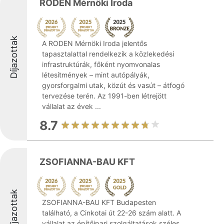
RODEN Mérnöki Iroda
Díjazottak
A RODEN Mérnöki Iroda jelentős
tapasztalattal rendelkezik a közlekedési
infrastruktúrák, főként nyomvonalas
létesítmények – mint autópályák,
gyorsforgalmi utak, közút és vasút – átfogó
tervezése terén. Az 1991-ben létrejött
vállalat az évek ...
8.7
ZSOFIANNA-BAU KFT
Díjazottak
ZSOFIANNA-BAU KFT Budapesten
található, a Cinkotai út 22-26 szám alatt. A
vállalat az építőipari szolgáltatások széles