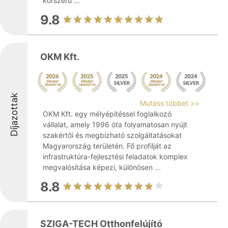
korszerű ...
9.8
OKM Kft.
Díjazottak
Mutass többet >>
OKM Kft. egy mélyépítéssel foglalkozó
vállalat, amely 1996 óta folyamatosan nyújt
szakértői és megbízható szolgáltatásokat
Magyarország területén. Fő profilját az
infrastruktúra-fejlesztési feladatok komplex
megvalósítása képezi, különösen ...
8.8
SZIGA-TECH Otthonfelújító