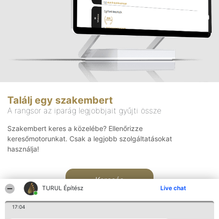
Találj egy szakembert
A rangsor az iparág legjobbjait gyűjti össze
Szakembert keres a közelébe? Ellenőrizze
keresőmotorunkat. Csak a legjobb szolgáltatásokat
használja!
Keresés
TURUL Építész
Live chat
17:04