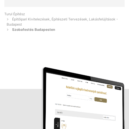
Turul Építész
Építőipari Kivitelezések, Építészeti Tervezések, Lakásfelújítások -
Budapest
Szobafestés Budapesten