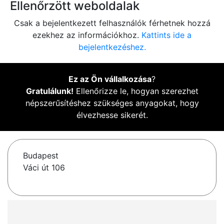
Ellenőrzött weboldalak
Csak a bejelentkezett felhasználók férhetnek hozzá
ezekhez az információkhoz.
Kattints ide a
bejelentkezéshez.
Ez az Ön vállalkozása
?
Gratulálunk!
Ellenőrizze le, hogyan szerezhet
népszerűsítéshez szükséges anyagokat, hogy
élvezhesse sikerét.
Budapest
Váci út 106