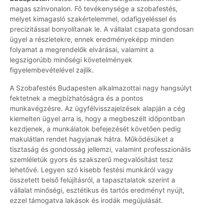
magas színvonalon. Fő tevékenysége a szobafestés,
melyet kimagasló szakértelemmel, odafigyeléssel és
precizitással bonyolítanak le. A vállalat csapata gondosan
ügyel a részletekre, ennek eredményeképp minden
folyamat a megrendelők elvárásai, valamint a
legszigorúbb minőségi követelmények
figyelembevételével zajlik.
A Szobafestés Budapesten alkalmazottai nagy hangsúlyt
fektetnek a megbízhatóságra és a pontos
munkavégzésre. Az ügyfélvisszajelzések alapján a cég
kiemelten ügyel arra is, hogy a megbeszélt időpontban
kezdjenek, a munkálatok befejezését követően pedig
makulátlan rendet hagyjanak hátra. Működésüket a
tisztaság és gondosság jellemzi, valamint professzionális
szemléletük gyors és szakszerű megvalósítást tesz
lehetővé. Legyen szó kisebb festési munkáról vagy
összetett belső felújításról, a tapasztalatok szerint a
vállalat minőségi, esztétikus és tartós eredményt nyújt,
ezzel támogatva lakások és irodák megújulását.