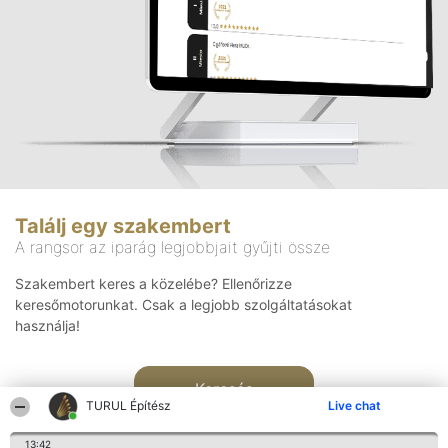
Találj egy szakembert
A rangsor az iparág legjobbjait gyűjti össze
Szakembert keres a közelébe? Ellenőrizze
keresőmotorunkat. Csak a legjobb szolgáltatásokat
használja!
Keresés
TURUL Építész
Live chat
13:42