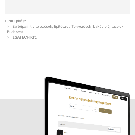
Turul Építész
Építőipari Kivitelezések, Építészeti Tervezések, Lakásfelújítások -
Budapest
LSATECH Kft.