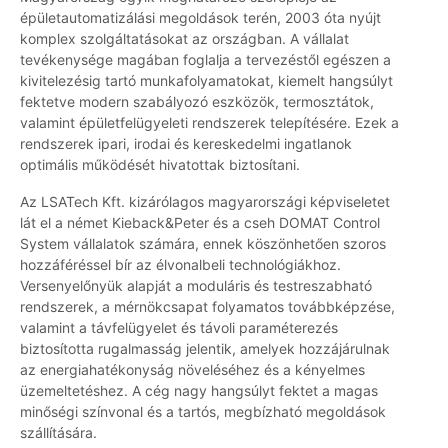
épületautomatizálási megoldások terén, 2003 óta nyújt
komplex szolgáltatásokat az országban. A vállalat
tevékenysége magában foglalja a tervezéstől egészen a
kivitelezésig tartó munkafolyamatokat, kiemelt hangsúlyt
fektetve modern szabályozó eszközök, termosztátok,
valamint épületfelügyeleti rendszerek telepítésére. Ezek a
rendszerek ipari, irodai és kereskedelmi ingatlanok
optimális működését hivatottak biztosítani.
Az LSATech Kft. kizárólagos magyarországi képviseletet
lát el a német Kieback&Peter és a cseh DOMAT Control
System vállalatok számára, ennek köszönhetően szoros
hozzáféréssel bír az élvonalbeli technológiákhoz.
Versenyelőnyük alapját a moduláris és testreszabható
rendszerek, a mérnökcsapat folyamatos továbbképzése,
valamint a távfelügyelet és távoli paraméterezés
biztosította rugalmasság jelentik, amelyek hozzájárulnak
az energiahatékonyság növeléséhez és a kényelmes
üzemeltetéshez. A cég nagy hangsúlyt fektet a magas
minőségi színvonal és a tartós, megbízható megoldások
szállítására.