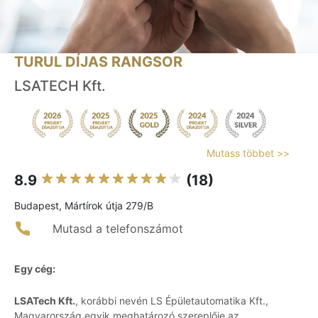
TURUL DÍJAS RANGSOR
LSATECH Kft.
Mutass többet >>
8.9
(18)
Budapest, Mártírok útja 279/B
Mutasd a telefonszámot
Egy cég:
LSATech Kft.
, korábbi nevén LS Épületautomatika Kft.,
Magyarország egyik meghatározó szereplője az