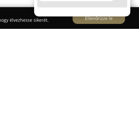
Ellenőrizze le
ogy élvezhesse sikerét.
ereplője a magyar építőipari piacnak, amely
éskémiai termékeket és technológiai
 óta van jelen Magyarországon, szorosan
lalatcsoporthoz, több mint hatvan évnyi
térben. Fő tevékenysége az innovatív eljárások
melyek a beton minőségének javítását, valamint
és állagmegóvását szolgálják.
udása kiterjed a magas- és mélyépítés, illetve a