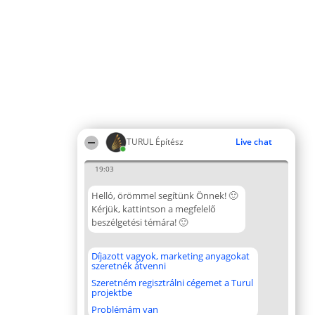
TURUL Építész
Live chat
19:03
Helló, örömmel segítünk Önnek! 🙂
Kérjük, kattintson a megfelelő
beszélgetési témára! 🙂
Díjazott vagyok, marketing anyagokat
szeretnék átvenni
Szeretném regisztrálni cégemet a Turul
projektbe
Problémám van