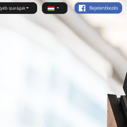
Bejelentkezés
gyéb iparágak