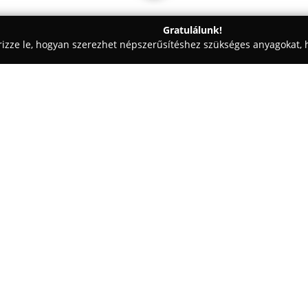
Gratulálunk!
rizze le, hogyan szerezhet népszerűsítéshez szükséges anyagokat, h
i Tervezések, Lakásfelújítások - Budapest
MC-Bauchemie Kft.
Egy cég:
MC-Bauchemie Kft.
jelentős sz
széles választékban kínál épít
megoldásokat. A társaság 1994
kapcsolódva egy nemzetközi vál
Mutass többet >>
építőipari tapasztalattal a hát
fejlesztése és forgalmazása, a
különféle építmények védelmét 
Az MC-Bauchemie Kft. szakmai t