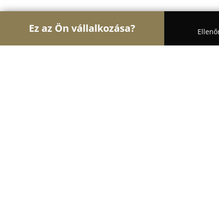
Ez az Ön vállalkozása?
Ellenő
Turul Építész
Építőipari Kivitelezések, Építészet
MC-Bauchemie Kft.
8.1
(20)
Budapest, Bartók Béla út 105-113
Mutasd a telefonszámot