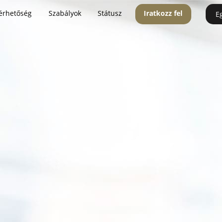
érhetőség
Szabályok
Státusz
Iratkozz fel
E