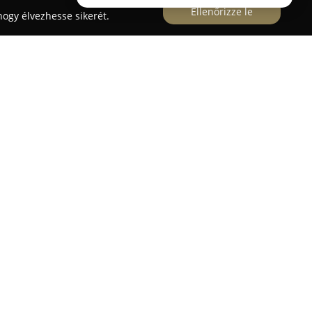
Ellenőrizze le
ogy élvezhesse sikerét.
nák Bau Kft.
51. alatt található
Vonnák Bau
sokéves
yépítés és -felújítás területén, megbízható
 megrendelői számára. Szakértő munkatársaik
 modern technológiák és eszközök alkalmazásával,
rek mindig magas színvonalon és biztonsággal
 a teljes folyamatra: a helyszíni felméréstől az
ézési feladatot átfognak, ezzel biztosítva az
. Feladataik közé tartozik kémények építése és
azánokhoz, kéménybélelés, valamint kandallókhoz