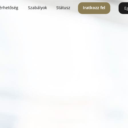
érhetőség
Szabályok
Státusz
Iratkozz fel
E