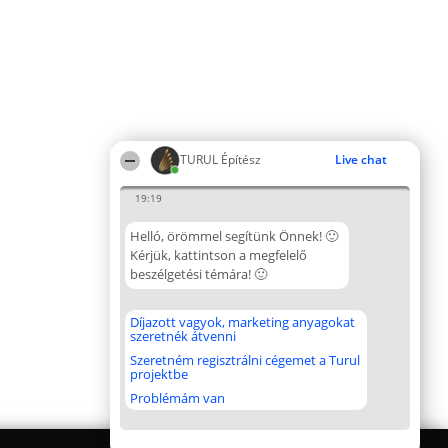
TURUL Építész
Live chat
19:19
Helló, örömmel segítünk Önnek! 🙂
Kérjük, kattintson a megfelelő
beszélgetési témára! 🙂
Díjazott vagyok, marketing anyagokat
szeretnék átvenni
Szeretném regisztrálni cégemet a Turul
projektbe
Problémám van