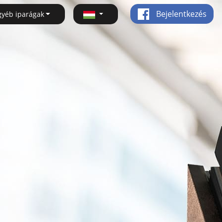
Bejelentkezés
gyéb iparágak