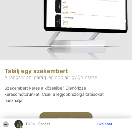
Találj egy szakembert
A rangsor az iparág legjobbjait gyűjti össze
Szakembert keres a közelébe? Ellenőrizze
keresőmotorunkat. Csak a legjobb szolgáltatásokat
használja!
Keresés
TURUL Építész
Live chat