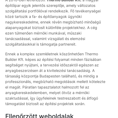
építőipar egyik jelentős szereplője, amely változatos
szolgáltatási portfólióval rendelkezik. Fő tevékenységei
közé tartozik a fa- és építőanyagok ügynöki
nagykereskedelme, ennek révén megbízható minőségű
alapanyagokat biztosít különféle projektekhez. A cég
ezen túlmenően mérnöki munkával, műszaki
tanácsadással, valamint vizsgálati és elemzési
szolgáltatásokkal is támogatja partnereit.
Ennek a komplex szemléletnek köszönhetően Thermo
Builder Kft. képes az építési folyamat minden fázisában
segítséget nyújtani, a tervezési időszaktól egészen az
anyagbeszerzésen át a kivitelezési tanácsadásig. A
társaság központja Budapesten található, és mindig a
professzionális, megbízható megoldások mellett kötelezte
el magát. Páratlan tapasztalatot halmozott fel az
anyagkereskedelemben, melyet ötvöz a mérnöki
szaktudással, így ügyfeleinek testreszabott és átfogó
támogatást biztosít az építési projektek során.
Ellenőrzött weboldalak