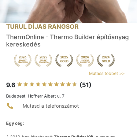
TURUL DÍJAS RANGSOR
ThermOnline - Thermo Builder építőanyag
kereskedés
Mutass többet >>
9.6
(51)
Budapest, Hofherr Albert u. 7
Mutasd a telefonszámot
Egy cég:
A 2010-ben létrehozott
Thermo Builder Kft.
a magyar