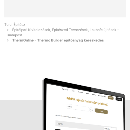
Turul Építész
Építőipari Kivitelezések, Építészeti Tervezések, Lakásfelújítások -
Budapest
ThermOnline - Thermo Builder építőanyag kereskedés