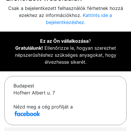
Csak a bejelentkezett felhasználók férhetnek hozzá
ezekhez az információkhoz.
Kattints ide a
bejelentkezéshez.
Ez az Ön vállalkozása
?
Gratulálunk!
Ellenőrizze le, hogyan szerezhet
népszerűsítéshez szükséges anyagokat, hogy
élvezhesse sikerét.
Budapest
Hofherr Albert u. 7
Nézd meg a cég profilját a