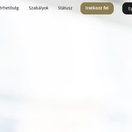
érhetőség
Szabályok
Státusz
Iratkozz fel
E