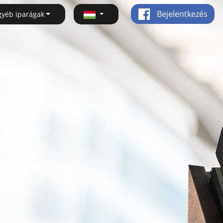
Bejelentkezés
gyéb iparágak