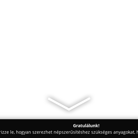
Gratulálunk!
rizze le, hogyan szerezhet népszerűsítéshez szükséges anyagokat, h