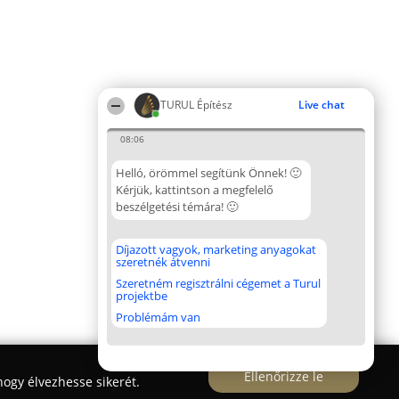
TURUL Építész
Live chat
08:06
Helló, örömmel segítünk Önnek! 🙂
Kérjük, kattintson a megfelelő
beszélgetési témára! 🙂
Díjazott vagyok, marketing anyagokat
szeretnék átvenni
Szeretném regisztrálni cégemet a Turul
projektbe
Problémám van
Ellenőrizze le
ogy élvezhesse sikerét.