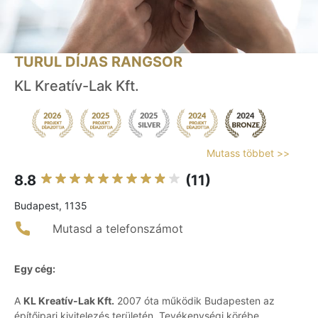
TURUL DÍJAS RANGSOR
KL Kreatív-Lak Kft.
Mutass többet >>
8.8
(11)
Budapest, 1135
Mutasd a telefonszámot
Egy cég:
A
KL Kreatív-Lak Kft.
2007 óta működik Budapesten az
építőipari kivitelezés területén. Tevékenységi körébe