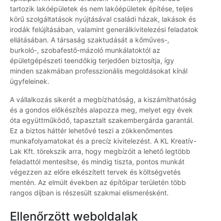
tartozik lakóépületek és nem lakóépületek építése, teljes
körű szolgáltatások nyújtásával családi házak, lakások és
irodák felújításában, valamint generálkivitelezési feladatok
ellátásában. A társaság szaktudását a kőműves-,
burkoló-, szobafestő-mázoló munkálatoktól az
épületgépészeti teendőkig terjedően biztosítja, így
minden szakmában professzionális megoldásokat kínál
ügyfeleinek.
A vállalkozás sikerét a megbízhatóság, a kiszámíthatóság
és a gondos előkészítés alapozza meg, melyet egy évek
óta együttműködő, tapasztalt szakembergárda garantál.
Ez a biztos háttér lehetővé teszi a zökkenőmentes
munkafolyamatokat és a precíz kivitelezést. A KL Kreatív-
Lak Kft. törekszik arra, hogy megbízóit a lehető legtöbb
feladattól mentesítse, és mindig tiszta, pontos munkát
végezzen az előre elkészített tervek és költségvetés
mentén. Az elmúlt években az építőipar területén több
rangos díjban is részesült szakmai elismerésként.
Ellenőrzött weboldalak