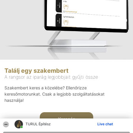
Találj egy szakembert
A rangsor az iparág legjobbjait gyűjti össze
Szakembert keres a közelébe? Ellenőrizze
keresőmotorunkat. Csak a legjobb szolgáltatásokat
használja!
Keresés
TURUL Építész
Live chat