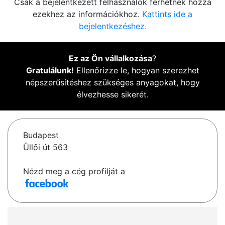
Csak a bejelentkezett felhasználók férhetnek hozzá
ezekhez az információkhoz.
Kattints ide a
bejelentkezéshez.
Ez az Ön vállalkozása
?
Gratulálunk!
Ellenőrizze le, hogyan szerezhet
népszerűsítéshez szükséges anyagokat, hogy
élvezhesse sikerét.
Budapest
Üllői út 563
Nézd meg a cég profilját a