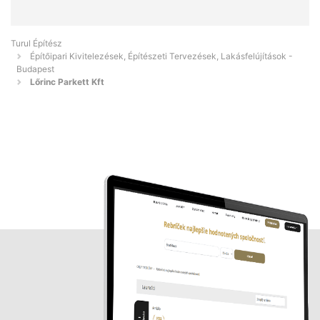
Turul Építész
Építőipari Kivitelezések, Építészeti Tervezések, Lakásfelújítások -
Budapest
Lőrinc Parkett Kft