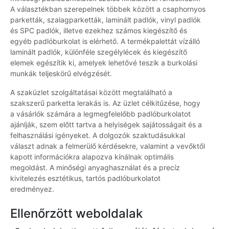
A választékban szerepelnek többek között a csaphornyos
parketták, szalagparketták, laminált padlók, vinyl padlók
és SPC padlók, illetve ezekhez számos kiegészítő és
egyéb padlóburkolat is elérhető. A termékpalettát vízálló
laminált padlók, különféle szegélylécek és kiegészítő
elemek egészítik ki, amelyek lehetővé teszik a burkolási
munkák teljeskörű elvégzését.
A szaküzlet szolgáltatásai között megtalálható a
szakszerű parketta lerakás is. Az üzlet célkitűzése, hogy
a vásárlók számára a legmegfelelőbb padlóburkolatot
ajánlják, szem előtt tartva a helyiségek sajátosságait és a
felhasználási igényeket. A dolgozók szaktudásukkal
választ adnak a felmerülő kérdésekre, valamint a vevőktől
kapott információkra alapozva kínálnak optimális
megoldást. A minőségi anyaghasználat és a precíz
kivitelezés esztétikus, tartós padlóburkolatot
eredményez.
Ellenőrzött weboldalak