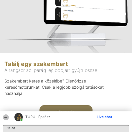
Találj egy szakembert
A rangsor az iparág legjobbjait gyűjti össze
Szakembert keres a közelébe? Ellenőrizze
keresőmotorunkat. Csak a legjobb szolgáltatásokat
használja!
Keresés
TURUL Építész
Live chat
12:46