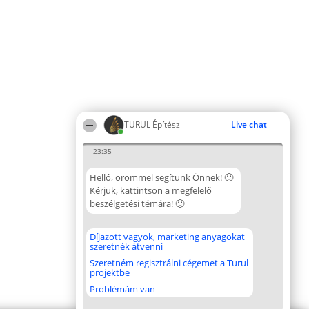
TURUL Építész
Live chat
23:35
Helló, örömmel segítünk Önnek! 🙂
Kérjük, kattintson a megfelelő
beszélgetési témára! 🙂
Díjazott vagyok, marketing anyagokat
szeretnék átvenni
Szeretném regisztrálni cégemet a Turul
projektbe
Problémám van