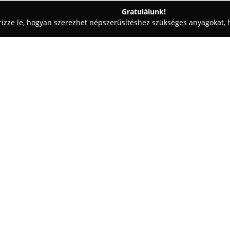
Gratulálunk!
rizze le, hogyan szerezhet népszerűsítéshez szükséges anyagokat, h
i Tervezések, Lakásfelújítások - Budapest
Baum Kft.
Egy cég:
Baum Kft.
1997 óta tevékenykedi
tapasztalatot halmozott fel ebb
rendkívül változatos: foglalkozi
valamint épületbelsők átalakítá
Mutass többet >>
szolgáltató egységek számára.
vállalnak, továbbá tartószerkeze
árnyékolók és üvegezési megoldá
Kiemelt szakterületük a teljeskö
légtechnikai és klímaszerelési