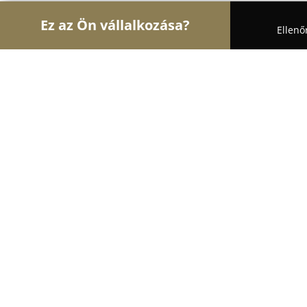
Ez az Ön vállalkozása?
Ellenő
Turul Építész
Építőipari Kivitelezések, Építészet
Baum Kft.
8.1
(5)
Budapest, Ráday Gedeon u. 89
Mutasd a telefonszámot