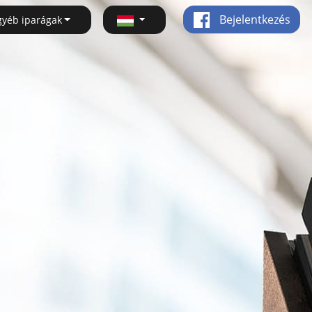
Bejelentkezés
gyéb iparágak