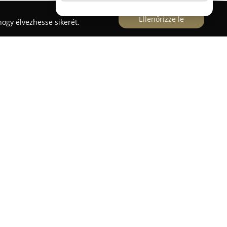
Ellenőrizze le
ogy élvezhesse sikerét.
k az építőipar területén, és jelentős
en a szektorban. A vállalat tevékenységi palettája
k kiviteli és megvalósulási tervek elkészítésével,
sával irodák, kereskedelmi illetve egyéb
 Szakértelmükkel bontási, deponálási munkákat
ti, statikai feladatokat, nyílászárók beépítését,
sok kivitelezését is ellátják.
rű épületgépészet: víz-, csatorna-, gáz-, fűtés-,
 munkák mellett épületvillamossági és