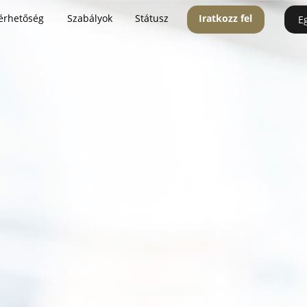
érhetőség
Szabályok
Státusz
Iratkozz fel
E