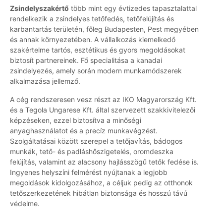
Zsindelyszakértő
több mint egy évtizedes tapasztalattal
rendelkezik a zsindelyes tetőfedés, tetőfelújítás és
karbantartás területén, főleg Budapesten, Pest megyében
és annak környezetében. A vállalkozás kiemelkedő
szakértelme tartós, esztétikus és gyors megoldásokat
biztosít partnereinek. Fő specialitása a kanadai
zsindelyezés, amely során modern munkamódszerek
alkalmazása jellemző.
A cég rendszeresen vesz részt az IKO Magyarország Kft.
és a Tegola Ungarese Kft. által szervezett szakkivitelezői
képzéseken, ezzel biztosítva a minőségi
anyaghasználatot és a precíz munkavégzést.
Szolgáltatásai között szerepel a tetőjavítás, bádogos
munkák, tető- és padláshőszigetelés, oromdeszka
felújítás, valamint az alacsony hajlásszögű tetők fedése is.
Ingyenes helyszíni felmérést nyújtanak a legjobb
megoldások kidolgozásához, a céljuk pedig az otthonok
tetőszerkezetének hibátlan biztonsága és hosszú távú
védelme.