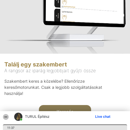
Találj egy szakembert
A rangsor az iparág legjobbjait gyűjti össze
Szakembert keres a közelébe? Ellenőrizze
keresőmotorunkat. Csak a legjobb szolgáltatásokat
használja!
Keresés
TURUL Építész
Live chat
11:37