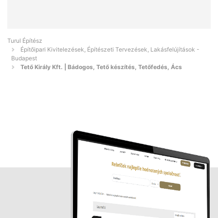
Turul Építész
Építőipari Kivitelezések, Építészeti Tervezések, Lakásfelújítások -
Budapest
Tető Király Kft. | Bádogos, Tető készítés, Tetőfedés, Ács