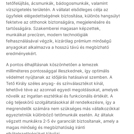
tetőfelújítás, ácsmunkák, bádogosmunkák, valamint
vízszigetelés területén. A vállalat elsődleges célja az
ügyfelek elégedettségének biztosítása, különös hangsúlyt
fektetve az otthonok biztonságára, megjelenésére és
tartósságára. Szakemberei magasan képzettek,
munkáikat precízen, modern technológiák
felhasználásával végzik, kizárólag prémium minőségű
anyagokat alkalmazva a hosszú távú és megbízható
eredményekért.
A pontos élhajlításnak köszönhetően a lemezek
milliméteres pontossággal illeszkednek, így optimális
védelmet nyújtanak az időjárás hatásaival szemben. A
Tető Király széles anyag- és színválasztékot kínál,
lehetővé téve az azonnali egyedi megoldásokat, amelyek
növelik az ingatlan esztétikai és funkcionális értékét. A
cég teljeskörű szolgáltatásokkal áll rendelkezésre, így a
megrendelők számára nem szükséges más vállalkozókkal
egyeztetniük különböző tetőmunkák esetén. Az általuk
végzett munkákra 2-5 év garanciát biztosítanak, amely a
magas minőség és megbízhatóság iránti
elkötelezettségüket tükrözi.