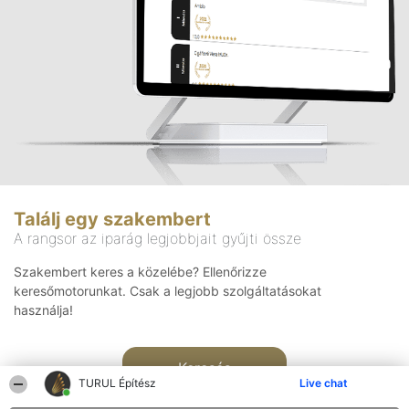
Találj egy szakembert
A rangsor az iparág legjobbjait gyűjti össze
Szakembert keres a közelébe? Ellenőrizze
keresőmotorunkat. Csak a legjobb szolgáltatásokat
használja!
Keresés
TURUL Építész
Live chat