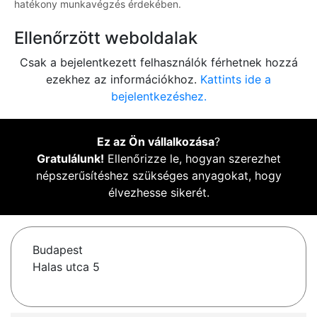
hatékony munkavégzés érdekében.
Ellenőrzött weboldalak
Csak a bejelentkezett felhasználók férhetnek hozzá
ezekhez az információkhoz.
Kattints ide a
bejelentkezéshez.
Ez az Ön vállalkozása
?
Gratulálunk!
Ellenőrizze le, hogyan szerezhet
népszerűsítéshez szükséges anyagokat, hogy
élvezhesse sikerét.
Budapest
Halas utca 5