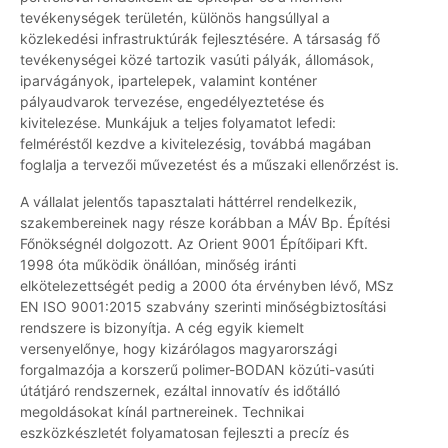
tevékenységek területén, különös hangsúllyal a
közlekedési infrastruktúrák fejlesztésére. A társaság fő
tevékenységei közé tartozik vasúti pályák, állomások,
iparvágányok, ipartelepek, valamint konténer
pályaudvarok tervezése, engedélyeztetése és
kivitelezése. Munkájuk a teljes folyamatot lefedi:
felméréstől kezdve a kivitelezésig, továbbá magában
foglalja a tervezői művezetést és a műszaki ellenőrzést is.
A vállalat jelentős tapasztalati háttérrel rendelkezik,
szakembereinek nagy része korábban a MÁV Bp. Építési
Főnökségnél dolgozott. Az Orient 9001 Építőipari Kft.
1998 óta működik önállóan, minőség iránti
elkötelezettségét pedig a 2000 óta érvényben lévő, MSz
EN ISO 9001:2015 szabvány szerinti minőségbiztosítási
rendszere is bizonyítja. A cég egyik kiemelt
versenyelőnye, hogy kizárólagos magyarországi
forgalmazója a korszerű polimer-BODAN közúti-vasúti
útátjáró rendszernek, ezáltal innovatív és időtálló
megoldásokat kínál partnereinek. Technikai
eszközkészletét folyamatosan fejleszti a precíz és