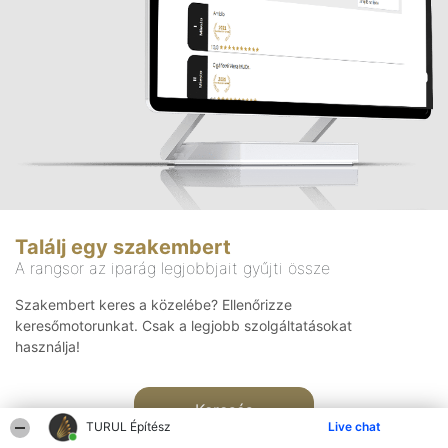
Találj egy szakembert
A rangsor az iparág legjobbjait gyűjti össze
Szakembert keres a közelébe? Ellenőrizze
keresőmotorunkat. Csak a legjobb szolgáltatásokat
használja!
Keresés
TURUL Építész
Live chat