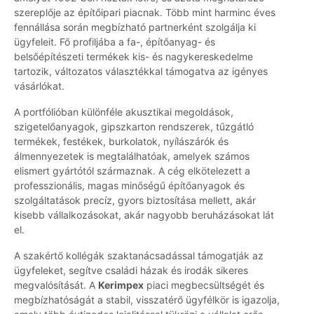
szereplője az építőipari piacnak. Több mint harminc éves
fennállása során megbízható partnerként szolgálja ki
ügyfeleit. Fő profiljába a fa-, építőanyag- és
belsőépítészeti termékek kis- és nagykereskedelme
tartozik, változatos választékkal támogatva az igényes
vásárlókat.
A portfólióban különféle akusztikai megoldások,
szigetelőanyagok, gipszkarton rendszerek, tűzgátló
termékek, festékek, burkolatok, nyílászárók és
álmennyezetek is megtalálhatóak, amelyek számos
elismert gyártótól származnak. A cég elkötelezett a
professzionális, magas minőségű építőanyagok és
szolgáltatások precíz, gyors biztosítása mellett, akár
kisebb vállalkozásokat, akár nagyobb beruházásokat lát
el.
A szakértő kollégák szaktanácsadással támogatják az
ügyfeleket, segítve családi házak és irodák sikeres
megvalósítását. A
Kerimpex
piaci megbecsültségét és
megbízhatóságát a stabil, visszatérő ügyfélkör is igazolja,