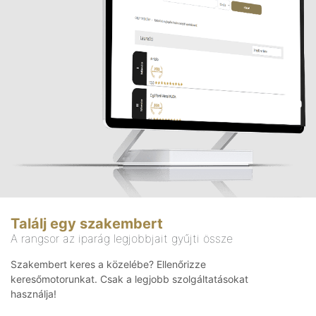
Találj egy szakembert
A rangsor az iparág legjobbjait gyűjti össze
Szakembert keres a közelébe? Ellenőrizze
keresőmotorunkat. Csak a legjobb szolgáltatásokat
használja!