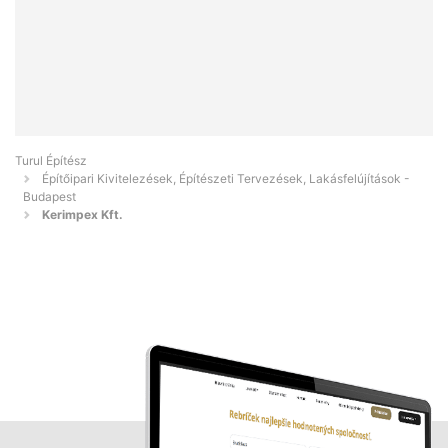
Turul Építész
Építőipari Kivitelezések, Építészeti Tervezések, Lakásfelújítások -
Budapest
Kerimpex Kft.