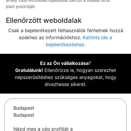
amely több évtizedes lojalitással tükrözi a vállalat erős
piaci pozícióját.
Ellenőrzött weboldalak
Csak a bejelentkezett felhasználók férhetnek hozzá
ezekhez az információkhoz.
Kattints ide a
bejelentkezéshez.
Ez az Ön vállalkozása
?
Gratulálunk!
Ellenőrizze le, hogyan szerezhet
népszerűsítéshez szükséges anyagokat, hogy
élvezhesse sikerét.
Budapest
Budapest
Nézd meg a cég profilját a