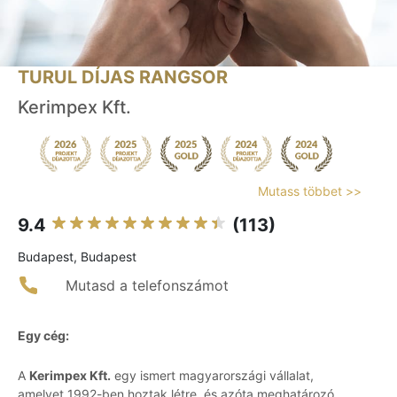
TURUL DÍJAS RANGSOR
Kerimpex Kft.
Mutass többet >>
9.4
(113)
Budapest, Budapest
Mutasd a telefonszámot
Egy cég:
A
Kerimpex Kft.
egy ismert magyarországi vállalat,
amelyet 1992-ben hoztak létre, és azóta meghatározó