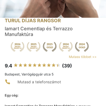
TURUL DÍJAS RANGSOR
Iamart Cementlap és Terrazzo
Manufaktúra
Mutass többet >>
9.4
(39)
Budapest, Varrógépgyár utca 5
Mutasd a telefonszámot
Egy cég:
Iamart Cementlap és Terrazzo Manufaktúra
a magyar