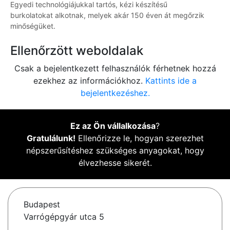
Egyedi technológiájukkal tartós, kézi készítésű
burkolatokat alkotnak, melyek akár 150 éven át megőrzik
minőségüket.
Ellenőrzött weboldalak
Csak a bejelentkezett felhasználók férhetnek hozzá
ezekhez az információkhoz.
Kattints ide a
bejelentkezéshez.
Ez az Ön vállalkozása
?
Gratulálunk!
Ellenőrizze le, hogyan szerezhet
népszerűsítéshez szükséges anyagokat, hogy
élvezhesse sikerét.
Budapest
Varrógépgyár utca 5