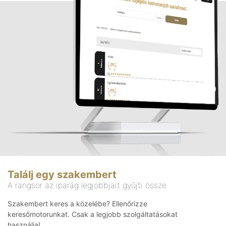
Találj egy szakembert
A rangsor az iparág legjobbjait gyűjti össze
Szakembert keres a közelébe? Ellenőrizze
keresőmotorunkat. Csak a legjobb szolgáltatásokat
használja!