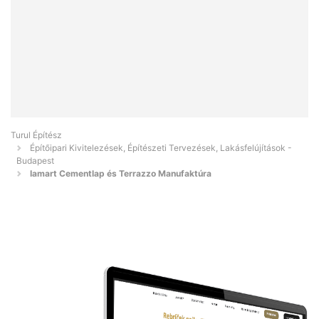
Turul Építész
Építőipari Kivitelezések, Építészeti Tervezések, Lakásfelújítások -
Budapest
Iamart Cementlap és Terrazzo Manufaktúra