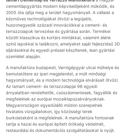
cementlapgyártás modern képviselőjeként működik, és
2005 óta újítja meg a terület hagyományait. A vállalat a
kézműves technológiákat ötvözi a legújabb,
huszonegyedik századi innovációkkal a cement- és
terrazzolapok tervezése és gyártása során. Termékei
között klasszikus és kortárs mintákkal, valamint élénk
színű lapokkal is találkozni, amelyeket saját fejlesztésű 3D
eljárásokkal és egyedi préssel készítenek, lean gyártási
szemlélet alapján.
A manufaktúra budapesti, Varrógépgyár utcai műhelye és
bemutatótere az ipari megjelenést, a múlt minőségi
hagyományait, és a modern technológia elvárásait ötvözi.
Az Iamart cement- és terrazzolapjai 98 egyedi
árnyalatban rendelhetők, csúszásmentesek, fagyállók és
megfelelnek az európai mozaiklapszabványoknak.
Magyarországon egyedülálló módon szerepelnek
hivatalos vizsgálatokon, így közösségi terek
burkolataként is megfelelnek. A manufaktúra fontosnak
tartja a hazai és európai épített örökség védelmét,
restaurálási és dokumentációs szolgáltatásokat is nyújt.