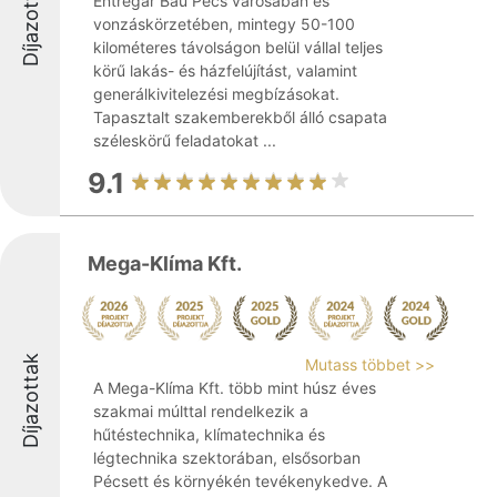
Díjazottak
Entregar Bau Pécs városában és
vonzáskörzetében, mintegy 50-100
kilométeres távolságon belül vállal teljes
körű lakás- és házfelújítást, valamint
generálkivitelezési megbízásokat.
Tapasztalt szakemberekből álló csapata
széleskörű feladatokat ...
9.1
Mega-Klíma Kft.
Díjazottak
Mutass többet >>
A Mega-Klíma Kft. több mint húsz éves
szakmai múlttal rendelkezik a
hűtéstechnika, klímatechnika és
légtechnika szektorában, elsősorban
Pécsett és környékén tevékenykedve. A