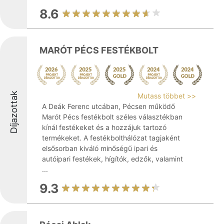
8.6
MARÓT PÉCS FESTÉKBOLT
Díjazottak
Mutass többet >>
A Deák Ferenc utcában, Pécsen működő
Marót Pécs festékbolt széles választékban
kínál festékeket és a hozzájuk tartozó
termékeket. A festékbolthálózat tagjaként
elsősorban kiváló minőségű ipari és
autóipari festékek, hígítók, edzők, valamint
...
9.3