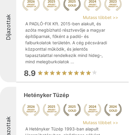
Díjazottak
Mutass többet >>
A PADLÓ-FIX Kft. 2015-ben alakult, és
azóta megbízható résztvevője a magyar
építőiparnak, főként a padló- és
falburkolatok területén. A cég pécsváradi
központtal működik, és jelentős
tapasztalattal rendelkezik mind hideg-,
mind melegburkolatok ...
8.9
Hetényker Tüzép
Díjazottak
Mutass többet >>
A Hetényker Tüzép 1993-ban alapult