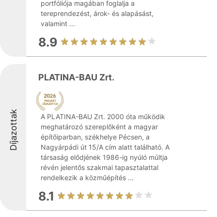
portfóliója magában foglalja a
tereprendezést, árok- és alapásást,
valamint ...
8.9
PLATINA-BAU Zrt.
Díjazottak
A PLATINA-BAU Zrt. 2000 óta működik
meghatározó szereplőként a magyar
építőiparban, székhelye Pécsen, a
Nagyárpádi út 15/A cím alatt található. A
társaság elődjének 1986-ig nyúló múltja
révén jelentős szakmai tapasztalattal
rendelkezik a közműépítés ...
8.1