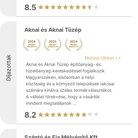
8.5
Aknai és Aknai Tüzép
Díjazottak
Mutass többet >>
Aknai és Aknai Tüzép építőanyag- és
tüzelőanyag-kereskedéssel foglalkozik
Magyarszéken, elsősorban a helyi
közösség és a környező települések lakosai
számára kínálva széles termékválasztékot.
A vállalat törekvése, hogy a vásárlók
mindent megtaláljanak ...
8.2
Szántó és Fia Mélyépítő Kft.