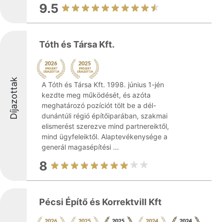
9.5
Tóth és Társa Kft.
Díjazottak
A Tóth és Társa Kft. 1998. június 1-jén
kezdte meg működését, és azóta
meghatározó pozíciót tölt be a dél-
dunántúli régió építőiparában, szakmai
elismerést szerezve mind partnereiktől,
mind ügyfeleiktől. Alaptevékenysége a
generál magasépítési ...
8
Pécsi Építő és Korrektvill Kft