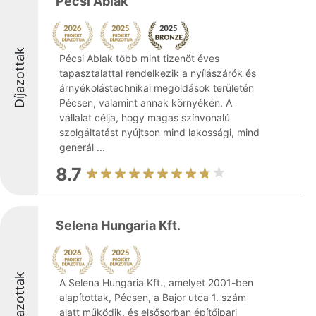
Pécsi Ablak
Díjazottak
Pécsi Ablak több mint tizenöt éves
tapasztalattal rendelkezik a nyílászárók és
árnyékolástechnikai megoldások területén
Pécsen, valamint annak környékén. A
vállalat célja, hogy magas színvonalú
szolgáltatást nyújtson mind lakossági, mind
generál ...
8.7
Selena Hungaria Kft.
Díjazottak
A Selena Hungária Kft., amelyet 2001-ben
alapítottak, Pécsen, a Bajor utca 1. szám
alatt működik, és elsősorban építőipari