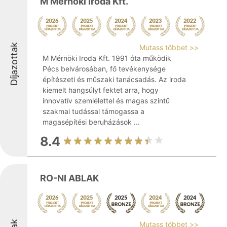
M Mérnöki Iroda Kft.
Díjazottak
Mutass többet >>
M Mérnöki Iroda Kft. 1991 óta működik
Pécs belvárosában, fő tevékenysége
építészeti és műszaki tanácsadás. Az iroda
kiemelt hangsúlyt fektet arra, hogy
innovatív szemlélettel és magas szintű
szakmai tudással támogassa a
magasépítési beruházások ...
8.4
RO-NI ABLAK
Mutass többet >>