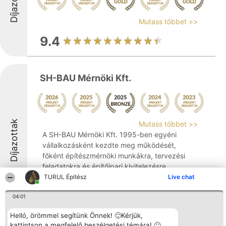
Díjazottak
Mutass többet >>
9.4
SH-BAU Mérnöki Kft.
Díjazottak
Mutass többet >>
A SH-BAU Mérnöki Kft. 1995-ben egyéni
vállalkozásként kezdte meg működését,
főként építészmérnöki munkákra, tervezési
feladatokra és építőipari kivitelezésre
összpontosítva. Az évek során
TURUL Építész
Live chat
bekövetkezett fejlődés eredményeként
04:01
2002-ben korlátolt ...
8.6
Helló, örömmel segítünk Önnek! 🙂Kérjük,
kattintson a megfelelő beszélgetési témára! 🙂