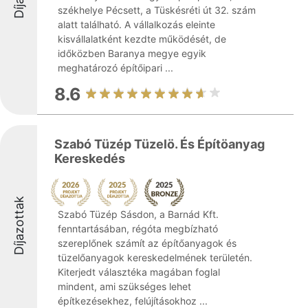
székhelye Pécsett, a Tüskésréti út 32. szám
alatt található. A vállalkozás eleinte
kisvállalatként kezdte működését, de
időközben Baranya megye egyik
meghatározó építőipari ...
8.6
Szabó Tüzép Tüzelö. És Építöanyag
Kereskedés
Díjazottak
Szabó Tüzép Sásdon, a Barnád Kft.
fenntartásában, régóta megbízható
szereplőnek számít az építőanyagok és
tüzelőanyagok kereskedelmének területén.
Kiterjedt választéka magában foglal
mindent, ami szükséges lehet
építkezésekhez, felújításokhoz ...