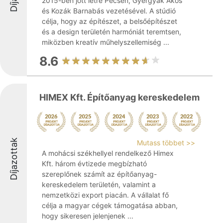
2015-ben jött létre Pécsen, Gyergyák Ákos
és Kozák Barnabás vezetésével. A stúdió
célja, hogy az építészet, a belsőépítészet
és a design területén harmóniát teremtsen,
miközben kreatív műhelyszellemiség ...
8.6
HIMEX Kft. Építőanyag kereskedelem
Díjazottak
Mutass többet >>
A mohácsi székhellyel rendelkező Himex
Kft. három évtizede megbízható
szereplőnek számít az építőanyag-
kereskedelem területén, valamint a
nemzetközi export piacán. A vállalat fő
célja a magyar cégek támogatása abban,
hogy sikeresen jelenjenek ...