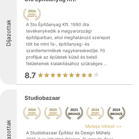
Díjazottak
A Sto Építőanyag Kft. 1990 óta
tevékenykedik a magyarországi
építőiparban, ahol meghatározó szerepet
tölt be mint fa-, építőanyag- és
szanitertermékek nagykereskedője. Fő
profiljuk az épületek külső és belső
felületeinek kialakításához szükséges ...
8.7
Studiobazaar
Díjazottak
Mutass többet >>
A Studiobazaar Építész és Design Műhely