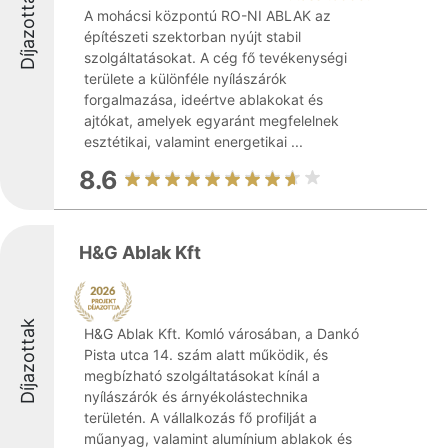
Díjazottak
A mohácsi központú RO-NI ABLAK az
építészeti szektorban nyújt stabil
szolgáltatásokat. A cég fő tevékenységi
területe a különféle nyílászárók
forgalmazása, ideértve ablakokat és
ajtókat, amelyek egyaránt megfelelnek
esztétikai, valamint energetikai ...
8.6
H&G Ablak Kft
Díjazottak
H&G Ablak Kft. Komló városában, a Dankó
Pista utca 14. szám alatt működik, és
megbízható szolgáltatásokat kínál a
nyílászárók és árnyékolástechnika
területén. A vállalkozás fő profilját a
műanyag, valamint alumínium ablakok és