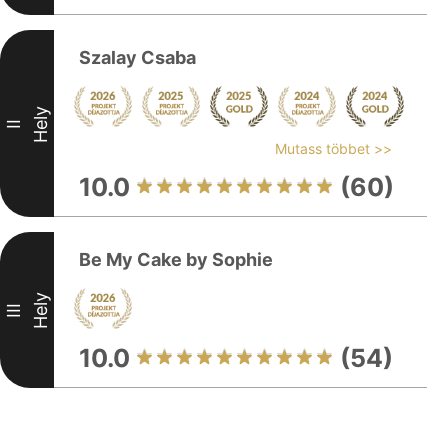
Szalay Csaba
Hely
II
Mutass többet >>
10.0
(60)
Be My Cake by Sophie
Hely
III
10.0
(54)