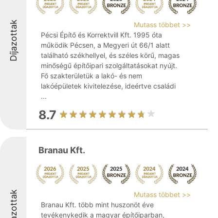
Díjazottak
Mutass többet >>
Pécsi Építő és Korrektvill Kft. 1995 óta
működik Pécsen, a Megyeri út 66/1 alatt
található székhellyel, és széles körű, magas
minőségű építőipari szolgáltatásokat nyújt.
Fő szakterületük a lakó- és nem
lakóépületek kivitelezése, ideértve családi
...
8.7
Branau Kft.
Díjazottak
Mutass többet >>
Branau Kft. több mint huszonöt éve
tevékenykedik a magyar építőiparban,