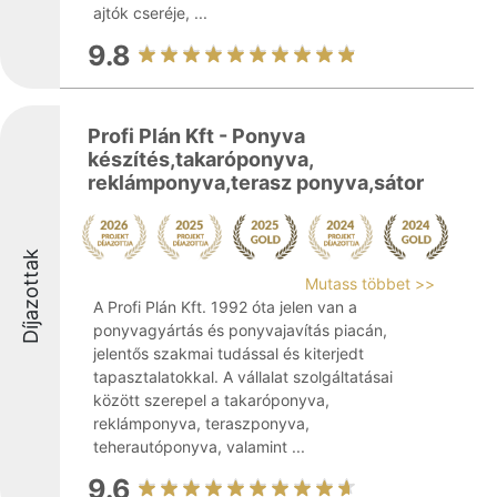
ajtók cseréje, ...
9.8
Profi Plán Kft - Ponyva
készítés,takaróponyva,
reklámponyva,terasz ponyva,sátor
Díjazottak
Mutass többet >>
A Profi Plán Kft. 1992 óta jelen van a
ponyvagyártás és ponyvajavítás piacán,
jelentős szakmai tudással és kiterjedt
tapasztalatokkal. A vállalat szolgáltatásai
között szerepel a takaróponyva,
reklámponyva, teraszponyva,
teherautóponyva, valamint ...
9.6