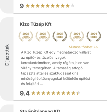
9
Kizo Tüzép Kft
Díjazottak
Mutass többet >>
A Kizo Tüzép Kft egy meghatározó vállalat
az építő- és tüzelőanyagok
kereskedelmében, amely régóta jelen van
Villány térségében. A társaság átfogó
tapasztalattal és szaktudással kínál
minőségi építőanyagokat különféle építési
és felújítási ...
9.4
Sto Építőanyag Kft.