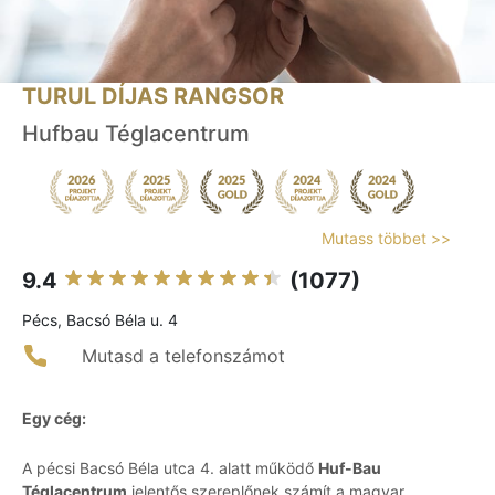
TURUL DÍJAS RANGSOR
Hufbau Téglacentrum
Mutass többet >>
9.4
(1077)
Pécs, Bacsó Béla u. 4
Mutasd a telefonszámot
Egy cég:
A pécsi Bacsó Béla utca 4. alatt működő
Huf-Bau
Téglacentrum
jelentős szereplőnek számít a magyar