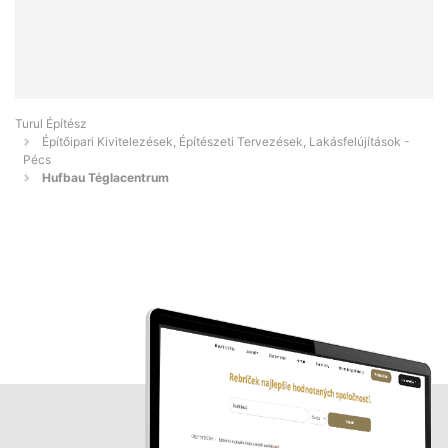
Turul Építész
Építőipari Kivitelezések, Építészeti Tervezések, Lakásfelújítások -
Pécs
Hufbau Téglacentrum