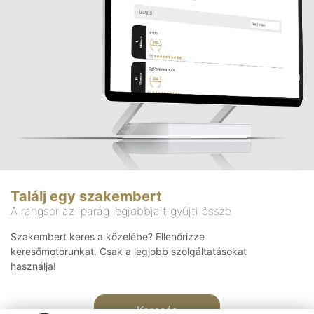
Találj egy szakembert
A rangsor az iparág legjobbjait gyűjti össze
Szakembert keres a közelébe? Ellenőrizze
keresőmotorunkat. Csak a legjobb szolgáltatásokat
használja!
Keresés