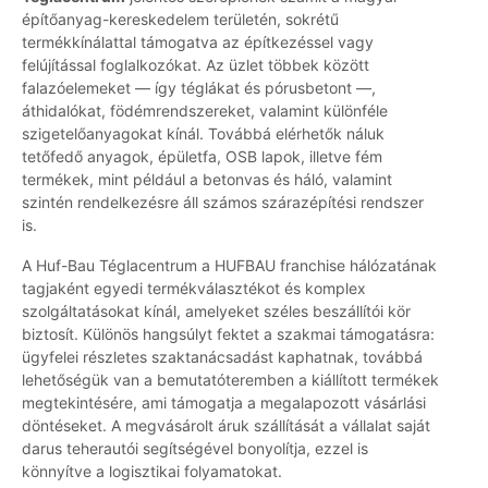
építőanyag-kereskedelem területén, sokrétű
termékkínálattal támogatva az építkezéssel vagy
felújítással foglalkozókat. Az üzlet többek között
falazóelemeket — így téglákat és pórusbetont —,
áthidalókat, födémrendszereket, valamint különféle
szigetelőanyagokat kínál. Továbbá elérhetők náluk
tetőfedő anyagok, épületfa, OSB lapok, illetve fém
termékek, mint például a betonvas és háló, valamint
szintén rendelkezésre áll számos szárazépítési rendszer
is.
A Huf-Bau Téglacentrum a HUFBAU franchise hálózatának
tagjaként egyedi termékválasztékot és komplex
szolgáltatásokat kínál, amelyeket széles beszállítói kör
biztosít. Különös hangsúlyt fektet a szakmai támogatásra:
ügyfelei részletes szaktanácsadást kaphatnak, továbbá
lehetőségük van a bemutatóteremben a kiállított termékek
megtekintésére, ami támogatja a megalapozott vásárlási
döntéseket. A megvásárolt áruk szállítását a vállalat saját
darus teherautói segítségével bonyolítja, ezzel is
könnyítve a logisztikai folyamatokat.