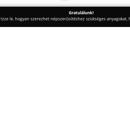
Gratulálunk!
rizze le, hogyan szerezhet népszerűsítéshez szükséges anyagokat, h
i Tervezések, Lakásfelújítások - Pécs
Krausz és fiai Kft
Egy cég:
Krausz és fiai Kft
2013-ban csalá
építőanyag-kereskedelem terüle
7500 négyzetméteres telephelyét
hajtottak végre, korszerű kiszo
Mutass többet >>
hozva létre a megfelelő vásár
középpontjában az áll, hogy a
otthoni terméket egyetlen helye
A vállalkozás folyamatosan fejl