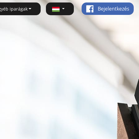
Bejelentkezés
gyéb iparágak