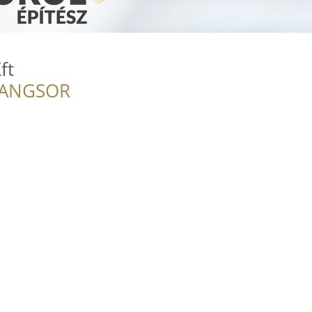
ft
RANGSOR