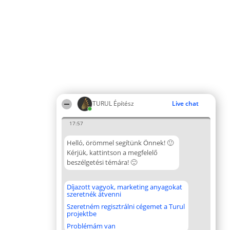
TURUL Építész
Live chat
17:57
Helló, örömmel segítünk Önnek! 🙂
Kérjük, kattintson a megfelelő
beszélgetési témára! 🙂
Díjazott vagyok, marketing anyagokat
szeretnék átvenni
Szeretném regisztrálni cégemet a Turul
projektbe
Problémám van