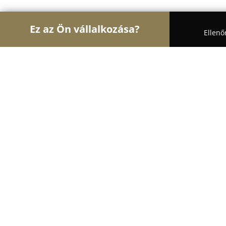
Ez az Ön vállalkozása?
Ellenő
Turul Építész
Építőipari Kivitelezések, Építészet
Krausz és fiai Kft
9.2
(309)
Pécs, Tüskésréti út 11
Mutasd a telefonszámot