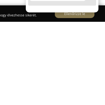
Ellenőrizze le
ogy élvezhesse sikerét.
di vállalkozásként jött létre Pécsett, elsősorban
tén. 2014-ben a cég megvásárolta jelenlegi,
 a Tüskésréti úton, ahol jelentős átalakításokat
lgáló egységeket és fedett raktárcsarnokokat
lói környezet érdekében. Tevékenységének
 régióban minden szükséges építőanyagot és
n kínáljon.
eszti termékkínálatát, és külön figyelmet kap az