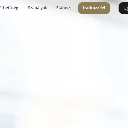
érhetőség
Szabályok
Státusz
Iratkozz fel
E