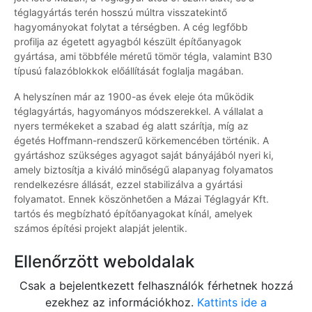
téglagyártás terén hosszú múltra visszatekintő
hagyományokat folytat a térségben. A cég legfőbb
profilja az égetett agyagból készült építőanyagok
gyártása, ami többféle méretű tömör tégla, valamint B30
típusú falazóblokkok előállítását foglalja magában.
A helyszínen már az 1900-as évek eleje óta működik
téglagyártás, hagyományos módszerekkel. A vállalat a
nyers termékeket a szabad ég alatt szárítja, míg az
égetés Hoffmann-rendszerű körkemencében történik. A
gyártáshoz szükséges agyagot saját bányájából nyeri ki,
amely biztosítja a kiváló minőségű alapanyag folyamatos
rendelkezésre állását, ezzel stabilizálva a gyártási
folyamatot. Ennek köszönhetően a Mázai Téglagyár Kft.
tartós és megbízható építőanyagokat kínál, amelyek
számos építési projekt alapját jelentik.
Ellenőrzött weboldalak
Csak a bejelentkezett felhasználók férhetnek hozzá
ezekhez az információkhoz.
Kattints ide a