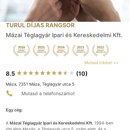
TURUL DÍJAS RANGSOR
Mázai Téglagyár Ipari és Kereskedelmi Kft.
Mutass többet >>
8.5
(10)
Máza, 7351 Máza, Téglagyár utca 5
Mutasd a telefonszámot
Egy cég:
A
Mázai Téglagyár Ipari és Kereskedelmi Kft.
1994-ben
jött létre Mázán, a Téglagyár utca 5. szám alatt, és a