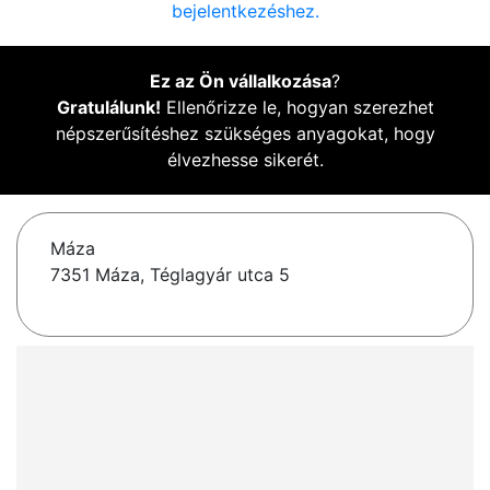
bejelentkezéshez.
Ez az Ön vállalkozása
?
Gratulálunk!
Ellenőrizze le, hogyan szerezhet
népszerűsítéshez szükséges anyagokat, hogy
élvezhesse sikerét.
Máza
7351 Máza, Téglagyár utca 5