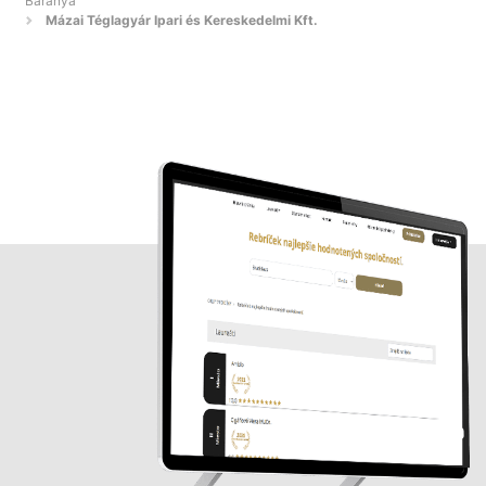
Baranya
Mázai Téglagyár Ipari és Kereskedelmi Kft.