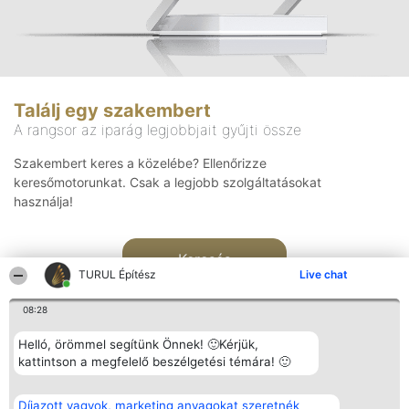
Találj egy szakembert
A rangsor az iparág legjobbjait gyűjti össze
Szakembert keres a közelébe? Ellenőrizze
keresőmotorunkat. Csak a legjobb szolgáltatásokat
használja!
Keresés
TURUL Építész
Live chat
08:28
Helló, örömmel segítünk Önnek! 🙂Kérjük,
kattintson a megfelelő beszélgetési témára! 🙂
Rangsorszervező
Népszavazás
Elérhetőség
Díjazott vagyok, marketing anyagokat szeretnék
SC Beautiful Company S.R.L.
Nyertesek
Elérhetőség