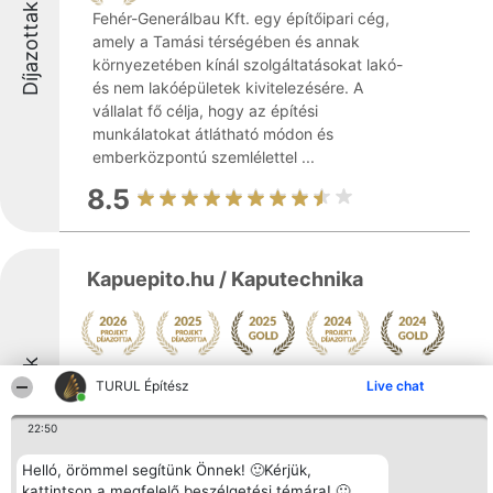
Díjazottak
Fehér-Generálbau Kft. egy építőipari cég,
amely a Tamási térségében és annak
környezetében kínál szolgáltatásokat lakó-
és nem lakóépületek kivitelezésére. A
vállalat fő célja, hogy az építési
munkálatokat átlátható módon és
emberközpontú szemlélettel ...
8.5
Kapuepito.hu / Kaputechnika
Díjazottak
Mutass többet >>
TURUL Építész
Live chat
MA-GIPSZ Kft. jelentős tapasztalattal bír az
építőipar területén, ahol megbízható és
22:50
széleskörű szolgáltatásokat nyújt
Helló, örömmel segítünk Önnek! 🙂Kérjük,
ügyfeleinek. A cég portfóliójába egyaránt
kattintson a megfelelő beszélgetési témára! 🙂