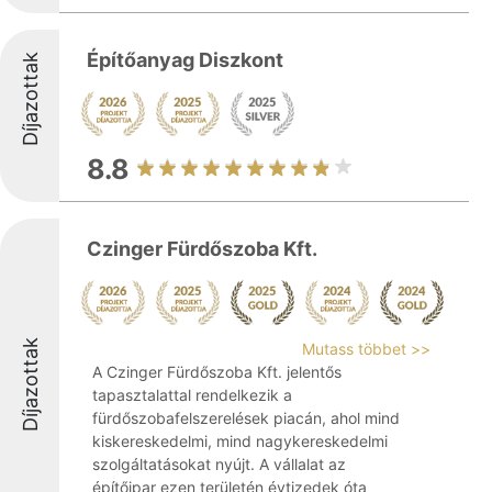
Építőanyag Diszkont
Díjazottak
8.8
Czinger Fürdőszoba Kft.
Díjazottak
Mutass többet >>
A Czinger Fürdőszoba Kft. jelentős
tapasztalattal rendelkezik a
fürdőszobafelszerelések piacán, ahol mind
kiskereskedelmi, mind nagykereskedelmi
szolgáltatásokat nyújt. A vállalat az
építőipar ezen területén évtizedek óta