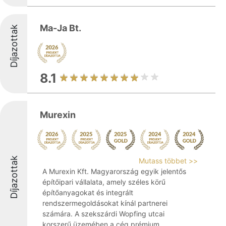
Ma-Ja Bt.
Díjazottak
8.1
Murexin
Díjazottak
Mutass többet >>
A Murexin Kft. Magyarország egyik jelentős
építőipari vállalata, amely széles körű
építőanyagokat és integrált
rendszermegoldásokat kínál partnerei
számára. A szekszárdi Wopfing utcai
korszerű üzemében a cég prémium