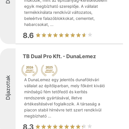
működik, mint az építőanyag-kereskedelem
egyik megbízható szereplője. A vállalat
termékkínálata rendkívül változatos,
beleértve falazóblokkokat, cementet,
habarcsokat, ...
8.6
TB Dual Pro Kft. - DunaLemez
Díjazottak
A DunaLemez egy jelentős dunaföldvári
vállalat az építőiparban, mely főként kiváló
minőségű fém tetőfedő és kerítés
rendszerek gyártásával, illetve
értékesítésével foglalkozik. A társaság a
piacon stabil hírnévre tett szert rendkívül
megbízható ...
8.3