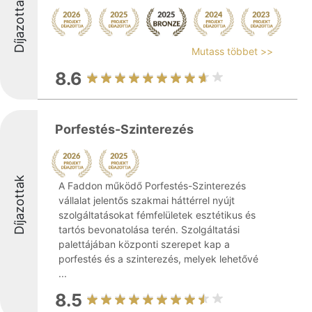
Díjazottak
Mutass többet >>
8.6
Porfestés-Szinterezés
Díjazottak
A Faddon működő Porfestés-Szinterezés
vállalat jelentős szakmai háttérrel nyújt
szolgáltatásokat fémfelületek esztétikus és
tartós bevonatolása terén. Szolgáltatási
palettájában központi szerepet kap a
porfestés és a szinterezés, melyek lehetővé
...
8.5