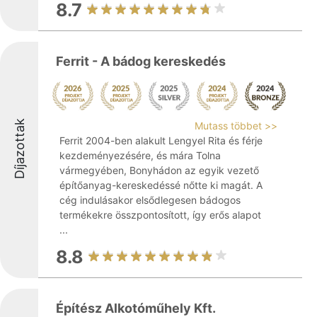
8.7
Ferrit - A bádog kereskedés
Díjazottak
Mutass többet >>
Ferrit 2004-ben alakult Lengyel Rita és férje
kezdeményezésére, és mára Tolna
vármegyében, Bonyhádon az egyik vezető
építőanyag-kereskedéssé nőtte ki magát. A
cég indulásakor elsődlegesen bádogos
termékekre összpontosított, így erős alapot
...
8.8
Építész Alkotóműhely Kft.