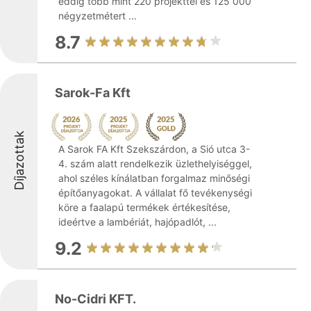
eddig több mint 220 projekttel és 125 000
négyzetmétert ...
8.7
Sarok-Fa Kft
Díjazottak
A Sarok FA Kft Szekszárdon, a Sió utca 3-
4. szám alatt rendelkezik üzlethelyiséggel,
ahol széles kínálatban forgalmaz minőségi
építőanyagokat. A vállalat fő tevékenységi
köre a faalapú termékek értékesítése,
ideértve a lambériát, hajópadlót, ...
9.2
No-Cidri KFT.