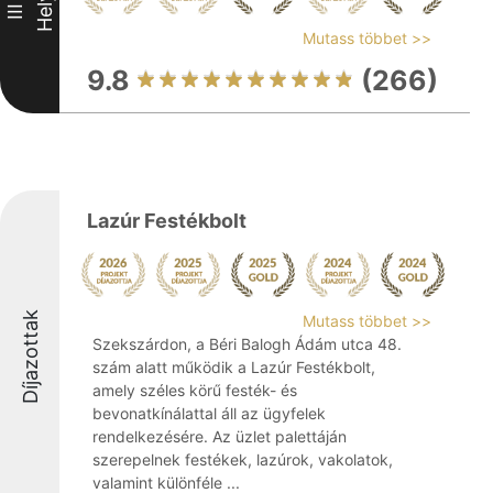
Hely
III
Mutass többet >>
9.8
(266)
Lazúr Festékbolt
Díjazottak
Mutass többet >>
Szekszárdon, a Béri Balogh Ádám utca 48.
szám alatt működik a Lazúr Festékbolt,
amely széles körű festék- és
bevonatkínálattal áll az ügyfelek
rendelkezésére. Az üzlet palettáján
szerepelnek festékek, lazúrok, vakolatok,
valamint különféle ...