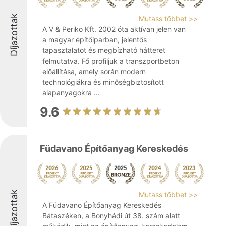
Díjazottak
Mutass többet >>
A V & Periko Kft. 2002 óta aktívan jelen van
a magyar építőiparban, jelentős
tapasztalatot és megbízható hátteret
felmutatva. Fő profiljuk a transzportbeton
előállítása, amely során modern
technológiákra és minőségbiztosított
alapanyagokra ...
9.6
Füdavano Építőanyag Kereskedés
Díjazottak
Mutass többet >>
A Füdavano Építőanyag Kereskedés
Bátaszéken, a Bonyhádi út 38. szám alatt