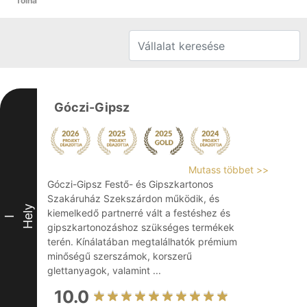
Tolna
Góczi-Gipsz
Mutass többet >>
Góczi-Gipsz Festő- és Gipszkartonos
Szakáruház Szekszárdon működik, és
Hely
kiemelkedő partnerré vált a festéshez és
I
gipszkartonozáshoz szükséges termékek
terén. Kínálatában megtalálhatók prémium
minőségű szerszámok, korszerű
glettanyagok, valamint ...
10.0