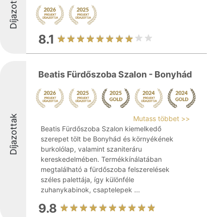
Díjazottak
8.1
Beatis Fürdőszoba Szalon - Bonyhád
Díjazottak
Mutass többet >>
Beatis Fürdőszoba Szalon kiemelkedő
szerepet tölt be Bonyhád és környékének
burkolólap, valamint szaniteráru
kereskedelmében. Termékkínálatában
megtalálható a fürdőszoba felszerelések
széles palettája, így különféle
zuhanykabinok, csaptelepek ...
9.8