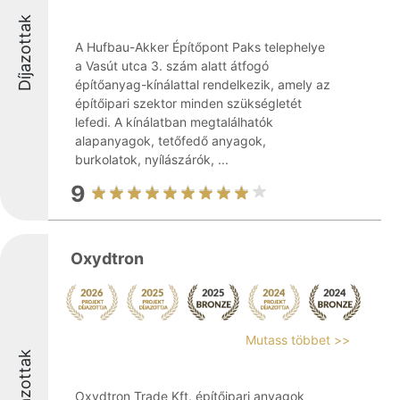
Díjazottak
A Hufbau-Akker Építőpont Paks telephelye
a Vasút utca 3. szám alatt átfogó
építőanyag-kínálattal rendelkezik, amely az
építőipari szektor minden szükségletét
lefedi. A kínálatban megtalálhatók
alapanyagok, tetőfedő anyagok,
burkolatok, nyílászárók, ...
9
Oxydtron
Mutass többet >>
Díjazottak
Oxydtron Trade Kft. építőipari anyagok