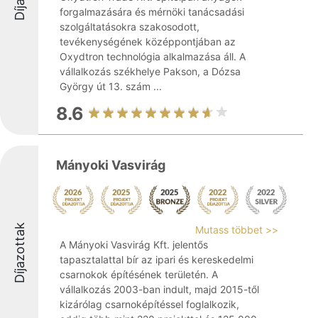
forgalmazására és mérnöki tanácsadási
szolgáltatásokra szakosodott,
tevékenységének középpontjában az
Oxydtron technológia alkalmazása áll. A
vállalkozás székhelye Pakson, a Dózsa
György út 13. szám ...
8.6
Mányoki Vasvirág
Díjazottak
Mutass többet >>
A Mányoki Vasvirág Kft. jelentős
tapasztalattal bír az ipari és kereskedelmi
csarnokok építésének területén. A
vállalkozás 2003-ban indult, majd 2015-től
kizárólag csarnoképítéssel foglalkozik,