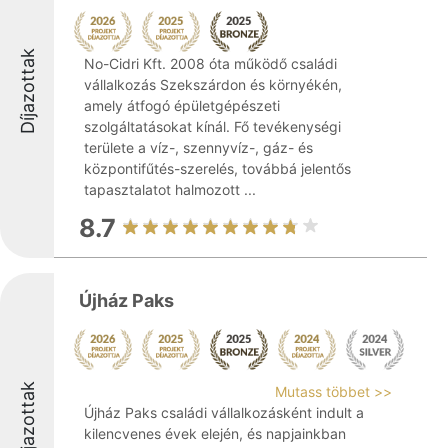
Díjazottak
No-Cidri Kft. 2008 óta működő családi
vállalkozás Szekszárdon és környékén,
amely átfogó épületgépészeti
szolgáltatásokat kínál. Fő tevékenységi
területe a víz-, szennyvíz-, gáz- és
központifűtés-szerelés, továbbá jelentős
tapasztalatot halmozott ...
8.7
Újház Paks
Díjazottak
Mutass többet >>
Újház Paks családi vállalkozásként indult a
kilencvenes évek elején, és napjainkban