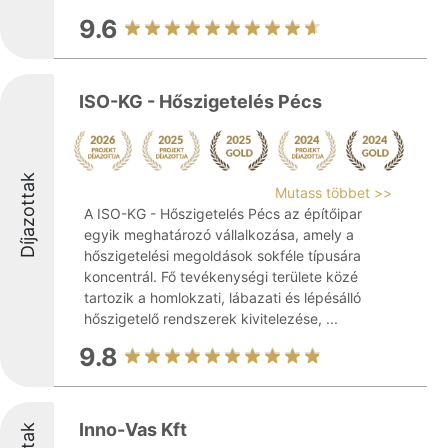
9.6
ISO-KG - Hőszigetelés Pécs
Díjazottak
Mutass többet >>
A ISO-KG - Hőszigetelés Pécs az építőipar
egyik meghatározó vállalkozása, amely a
hőszigetelési megoldások sokféle típusára
koncentrál. Fő tevékenységi területe közé
tartozik a homlokzati, lábazati és lépésálló
hőszigetelő rendszerek kivitelezése, ...
9.8
Inno-Vas Kft