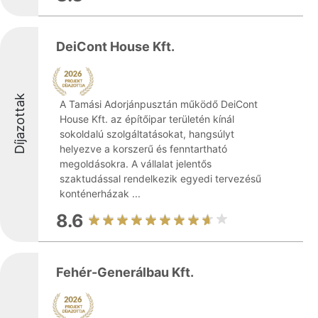
DeiCont House Kft.
Díjazottak
A Tamási Adorjánpusztán működő DeiCont
House Kft. az építőipar területén kínál
sokoldalú szolgáltatásokat, hangsúlyt
helyezve a korszerű és fenntartható
megoldásokra. A vállalat jelentős
szaktudással rendelkezik egyedi tervezésű
konténerházak ...
8.6
Fehér-Generálbau Kft.