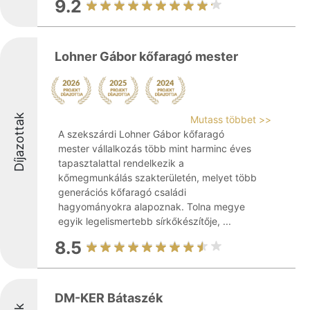
9.2
Lohner Gábor kőfaragó mester
Díjazottak
Mutass többet >>
A szekszárdi Lohner Gábor kőfaragó
mester vállalkozás több mint harminc éves
tapasztalattal rendelkezik a
kőmegmunkálás szakterületén, melyet több
generációs kőfaragó családi
hagyományokra alapoznak. Tolna megye
egyik legelismertebb sírkőkészítője, ...
8.5
DM-KER Bátaszék