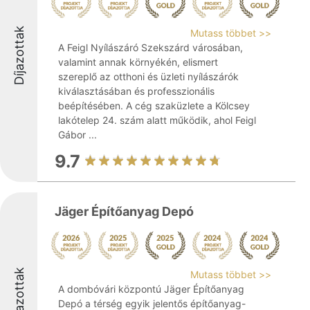
Díjazottak
Mutass többet >>
A Feigl Nyílászáró Szekszárd városában,
valamint annak környékén, elismert
szereplő az otthoni és üzleti nyílászárók
kiválasztásában és professzionális
beépítésében. A cég szaküzlete a Kölcsey
lakótelep 24. szám alatt működik, ahol Feigl
Gábor ...
9.7
Jäger Építőanyag Depó
Díjazottak
Mutass többet >>
A dombóvári központú Jäger Építőanyag
Depó a térség egyik jelentős építőanyag-