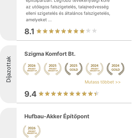
építőiparban. Legfőbb tevékenységi köre
az utólagos falszigetelés, talajnedvesség
elleni szigetelés és általános falszigetelés,
amelyeket ...
8.1
Szigma Komfort Bt.
Díjazottak
Mutass többet >>
9.4
Hufbau-Akker Építőpont