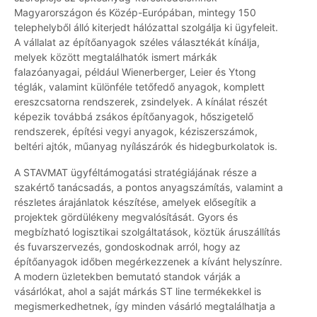
Magyarországon és Közép-Európában, mintegy 150
telephelyből álló kiterjedt hálózattal szolgálja ki ügyfeleit.
A vállalat az építőanyagok széles választékát kínálja,
melyek között megtalálhatók ismert márkák
falazóanyagai, például Wienerberger, Leier és Ytong
téglák, valamint különféle tetőfedő anyagok, komplett
ereszcsatorna rendszerek, zsindelyek. A kínálat részét
képezik továbbá zsákos építőanyagok, hőszigetelő
rendszerek, építési vegyi anyagok, kéziszerszámok,
beltéri ajtók, műanyag nyílászárók és hidegburkolatok is.
A STAVMAT ügyféltámogatási stratégiájának része a
szakértő tanácsadás, a pontos anyagszámítás, valamint a
részletes árajánlatok készítése, amelyek elősegítik a
projektek gördülékeny megvalósítását. Gyors és
megbízható logisztikai szolgáltatások, köztük áruszállítás
és fuvarszervezés, gondoskodnak arról, hogy az
építőanyagok időben megérkezzenek a kívánt helyszínre.
A modern üzletekben bemutató standok várják a
vásárlókat, ahol a saját márkás ST line termékekkel is
megismerkedhetnek, így minden vásárló megtalálhatja a