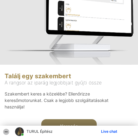
Találj egy szakembert
A rangsor az iparág legjobbjait gyűjti össze
Szakembert keres a közelébe? Ellenőrizze
keresőmotorunkat. Csak a legjobb szolgáltatásokat
használja!
Keresés
TURUL Építész
Live chat