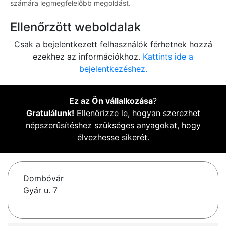
számára legmegfelelőbb megoldást.
Ellenőrzött weboldalak
Csak a bejelentkezett felhasználók férhetnek hozzá
ezekhez az információkhoz.
Kattints ide a
bejelentkezéshez.
Ez az Ön vállalkozása
?
Gratulálunk!
Ellenőrizze le, hogyan szerezhet
népszerűsítéshez szükséges anyagokat, hogy
élvezhesse sikerét.
Dombóvár
Gyár u. 7