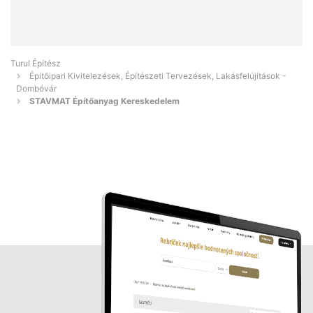
Turul Építész
Építőipari Kivitelezések, Építészeti Tervezések, Lakásfelújítások -
Dombóvár
STAVMAT Építőanyag Kereskedelem