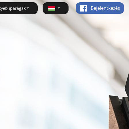
Bejelentkezés
gyéb iparágak