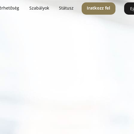
érhetőség
Szabályok
Státusz
Iratkozz fel
E