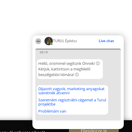
TURUL Építész
Live chat
09:19
Helló, örömmel segítünk Önnek! 🙂
Kérjük, kattintson a megfelelő
beszélgetési témára! 🙂
Díjazott vagyok, marketing anyagokat
szeretnék átvenni
Szeretném regisztrálni cégemet a Turul
projektbe
Problémám van
Ellenőrizze le