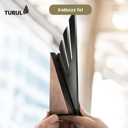
Iratkozz fel