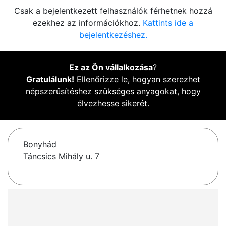
Csak a bejelentkezett felhasználók férhetnek hozzá
ezekhez az információkhoz.
Kattints ide a
bejelentkezéshez.
Ez az Ön vállalkozása
?
Gratulálunk!
Ellenőrizze le, hogyan szerezhet
népszerűsítéshez szükséges anyagokat, hogy
élvezhesse sikerét.
Bonyhád
Táncsics Mihály u. 7