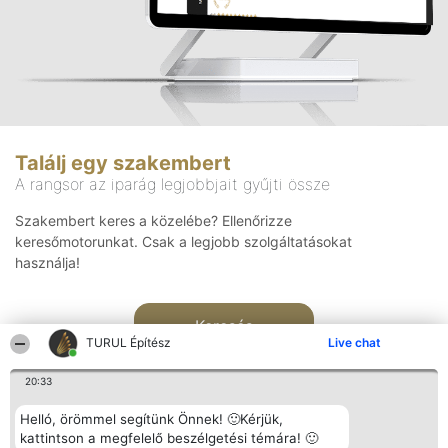
Találj egy szakembert
A rangsor az iparág legjobbjait gyűjti össze
Szakembert keres a közelébe? Ellenőrizze
keresőmotorunkat. Csak a legjobb szolgáltatásokat
használja!
Keresés
TURUL Építész
Live chat
20:33
Helló, örömmel segítünk Önnek! 🙂Kérjük,
kattintson a megfelelő beszélgetési témára! 🙂