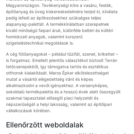
Magyarországon. Tevékenységi köre a vasáru, festék,
építőanyag és üveg kiskereskedelmére terjed ki, kínálata
pedig lefedi az építkezésekhez szükséges teljes
alapanyag-palettát. A termékkínálatban szerepelnek
kiváló minőségű faipari áruk, különféle beltéri és kültéri
homlokzati anyagok, valamint korszerű
szigeteléstechnikai megoldások is.
A cég fűtőanyagokat – például tűzifát, szenet, brikettet –
is forgalmaz. Emellett jelentős választékot biztosít Terrán
tetőcserepekből, így támogatva tartós és esztétikus
otthonok kialakítását. Maros Épker elkötelezettséget
mutat a vásárlói elégedettség iránt és képes
alkalmazkodni a vevői igényekhez. A versenyképes,
sokoldalú termékpaletta és a hosszú évek alatt összegyűlt
szakmai tapasztalat elősegíti piaci helyzetét és
népszerűségét a helyi lakosság, valamint az építőipari
vállalkozások körében.
Ellenőrzött weboldalak