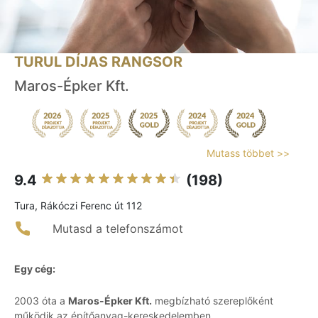
TURUL DÍJAS RANGSOR
Maros-Épker Kft.
Mutass többet >>
9.4
(198)
Tura, Rákóczi Ferenc út 112
Mutasd a telefonszámot
Egy cég:
2003 óta a
Maros-Épker Kft.
megbízható szereplőként
működik az építőanyag-kereskedelemben