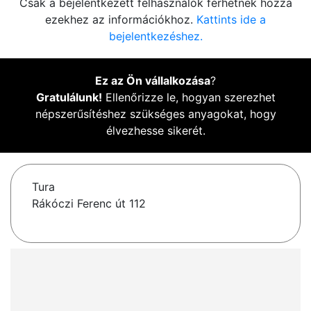
Csak a bejelentkezett felhasználók férhetnek hozzá
ezekhez az információkhoz.
Kattints ide a
bejelentkezéshez.
Ez az Ön vállalkozása
?
Gratulálunk!
Ellenőrizze le, hogyan szerezhet
népszerűsítéshez szükséges anyagokat, hogy
élvezhesse sikerét.
Tura
Rákóczi Ferenc út 112