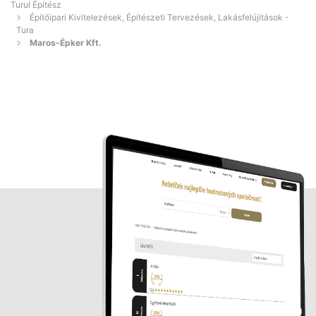
Turul Építész
Építőipari Kivitelezések, Építészeti Tervezések, Lakásfelújítások -
Tura
Maros-Épker Kft.