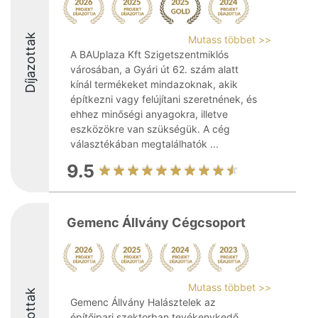
Díjazottak
Mutass többet >>
A BAUplaza Kft Szigetszentmiklós
városában, a Gyári út 62. szám alatt
kínál termékeket mindazoknak, akik
építkezni vagy felújítani szeretnének, és
ehhez minőségi anyagokra, illetve
eszközökre van szükségük. A cég
választékában megtalálhatók ...
9.5
Gemenc Állvány Cégcsoport
Mutass többet >>
Díjazottak
Gemenc Állvány Halásztelek az
építőipari szektorban tevékenykedő,