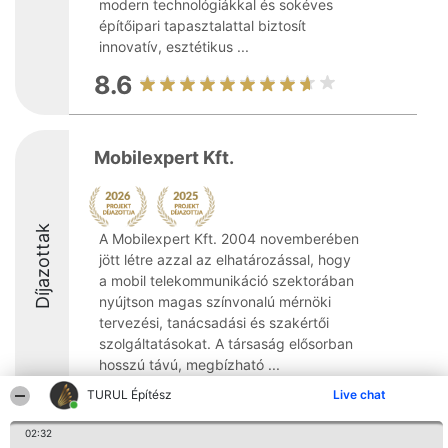
modern technológiákkal és sokéves
építőipari tapasztalattal biztosít
innovatív, esztétikus ...
8.6
Mobilexpert Kft.
Díjazottak
A Mobilexpert Kft. 2004 novemberében
jött létre azzal az elhatározással, hogy
a mobil telekommunikáció szektorában
nyújtson magas színvonalú mérnöki
tervezési, tanácsadási és szakértői
szolgáltatásokat. A társaság elősorban
hosszú távú, megbízható ...
TURUL Építész
Live chat
8.2
02:32