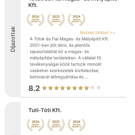
Kft.
Díjazottak
Mutass többet >>
A Tótok és Fiai Magas- és Mélyépítő Kft.
2001-ben jött létre, és jelentős
tapasztalattal bír a magas- és
mélyépítési területeken. A vállalat fő
tevékenységei közé tartozik monolit
vasbeton szerkezetek kivitelezése,
betonacél előregyártása és ...
8.2
Tuti-Tóti Kft.