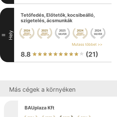
Tetőfedés, Előtetők, kocsibeálló,
szigetelés, ácsmunkák
Hely
II
Mutass többet >>
8.8
(21)
Más cégek a környéken
BAUplaza Kft