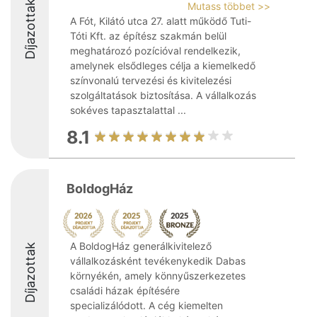
Díjazottak
Mutass többet >>
A Fót, Kilátó utca 27. alatt működő Tuti-
Tóti Kft. az építész szakmán belül
meghatározó pozícióval rendelkezik,
amelynek elsődleges célja a kiemelkedő
színvonalú tervezési és kivitelezési
szolgáltatások biztosítása. A vállalkozás
sokéves tapasztalattal ...
8.1
BoldogHáz
A BoldogHáz generálkivitelező
Díjazottak
vállalkozásként tevékenykedik Dabas
környékén, amely könnyűszerkezetes
családi házak építésére
specializálódott. A cég kiemelten