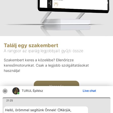
Találj egy szakembert
A rangsor az iparág legjobbjait gyűjti össze
Szakembert keres a közelébe? Ellenőrizze
keresőmotorunkat. Csak a legjobb szolgáltatásokat
használja!
Keresés
TURUL Építész
Live chat
21:25
Helló, örömmel segítünk Önnek! 🙂Kérjük,