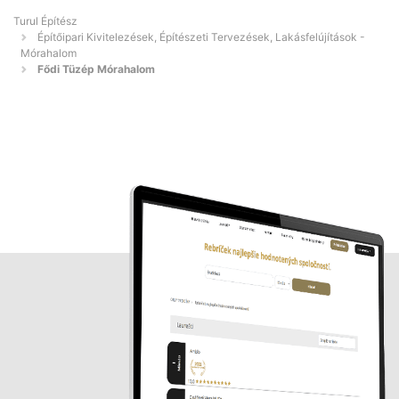
Turul Építész
Építőipari Kivitelezések, Építészeti Tervezések, Lakásfelújítások -
Mórahalom
Fődi Tüzép Mórahalom