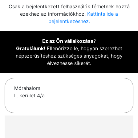
Csak a bejelentkezett felhasználók férhetnek hozzá
ezekhez az információkhoz.
Kattints ide a
bejelentkezéshez.
Ez az Ön vállalkozása
?
Gratulálunk!
Ellenőrizze le, hogyan szerezhet
népszerűsítéshez szükséges anyagokat, hogy
élvezhesse sikerét.
Mórahalom
II. kerület 4/a