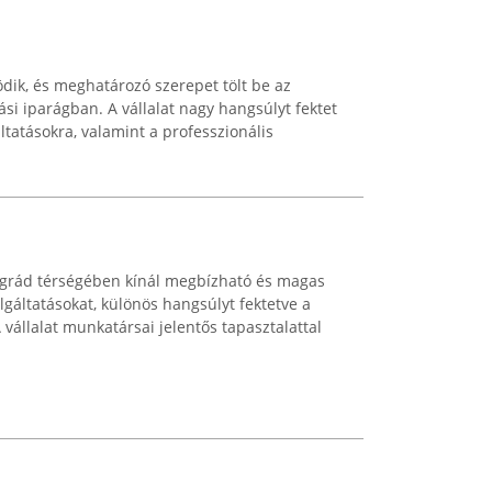
dik, és meghatározó szerepet tölt be az
ási iparágban. A vállalat nagy hangsúlyt fektet
tatásokra, valamint a professzionális
grád térségében kínál megbízható és magas
gáltatásokat, különös hangsúlyt fektetve a
vállalat munkatársai jelentős tapasztalattal