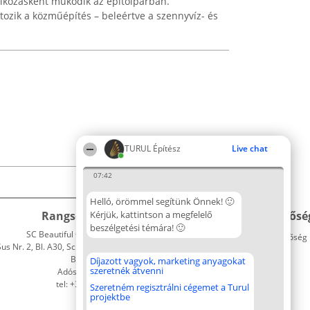
lalkozásként működik az építőiparban.
artozik a közműépítés – beleértve a szennyvíz- és
TURUL Építész
Live chat
07:42
Helló, örömmel segítünk Önnek! 🙂
Rangsorszervező
Kérjük, kattintson a megfelelő
Népszavazás
Elérhetősé
beszélgetési témára! 🙂
SC Beautiful Company S.R.L.
Nyertesek
Elérhetőség
 Nr. 2, Bl. A30, Sc. A, Et. 4, Ap. 13
Az összes
Bukarest 53-238
díjazottak
Díjazott vagyok, marketing anyagokat
szeretnék átvenni
Adószám 36737675
listája
tel: +363 033 425 71
Szabályok
Szeretném regisztrálni cégemet a Turul
projektbe
Státusz
Polityka