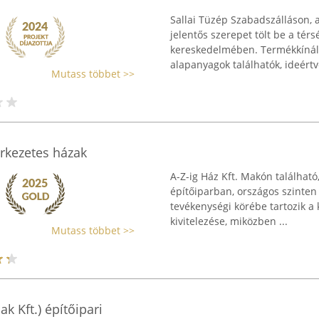
Sallai Tüzép Szabadszálláson, 
jelentős szerepet tölt be a tér
kereskedelmében. Termékkínála
alapanyagok találhatók, ideértve 
Mutass többet >>
erkezetes házak
A-Z-ig Ház Kft. Makón található
építőiparban, országos szinten 
tevékenységi körébe tartozik a
kivitelezése, miközben ...
Mutass többet >>
ak Kft.) építőipari