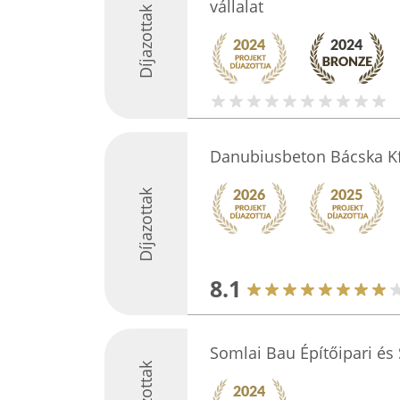
vállalat
Díjazottak
Danubiusbeton Bácska Kf
Díjazottak
8.1
Somlai Bau Építőipari és S
Díjazottak