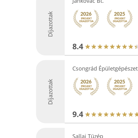
Jankovác Bt.
Díjazottak
8.4
Csongrád Épületgépészet
Díjazottak
9.4
Sallai Tüzép