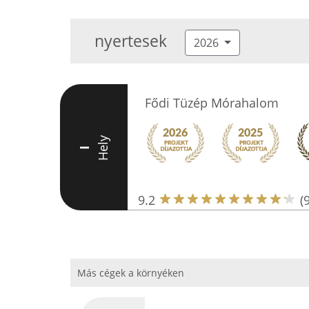
nyertesek
2026
Fődi Tüzép Mórahalom
Hely
I
9.2
(
Más cégek a környéken