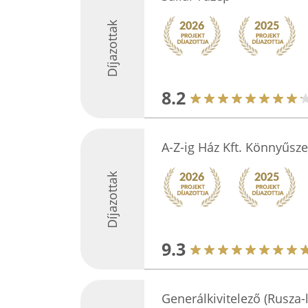
Díjazottak
8.2
A-Z-ig Ház Kft. Könnyűsz
Díjazottak
9.3
Generálkivitelező (Rusza-l