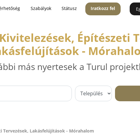
érhetőség
Szabályok
Státusz
Iratkozz fel
E
 Kivitelezések, Építészeti 
akásfelújítások - Mórahal
ábbi más nyertesek a Turul projekt
eti Tervezések, Lakásfelújítások - Mórahalom