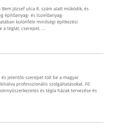
a Bem József utca 8. szám alatt működik, és
ség építőanyag- és tüzelőanyag-
tában különféle minőségi építkezési
a téglát, cserepet, ...
, és jelentős szerepet tölt be a magyar
kínálva professzionális szolgáltatásokat. Fő
 könnyűszerkezetes és tégla házak tervezése és