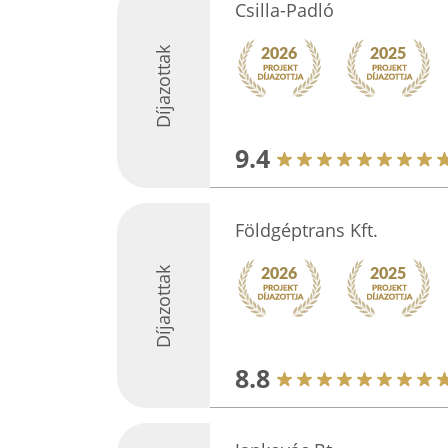
Csilla-Padló
Díjazottak
9.4
Földgéptrans Kft.
Díjazottak
8.8