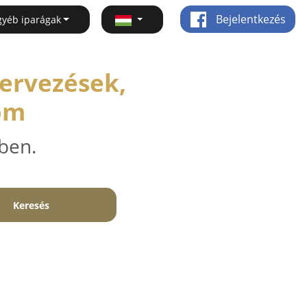
Bejelentkezés
gyéb iparágak
Tervezések,
om
ben.
Keresés