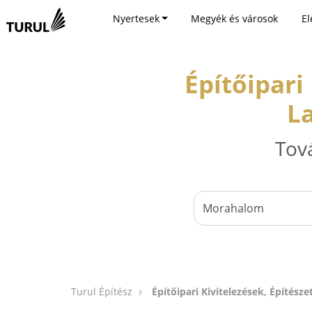
Nyertesek
Megyék és városok
El
Építőipari
L
Tov
Turul Építész
Építőipari Kivitelezések, Építész