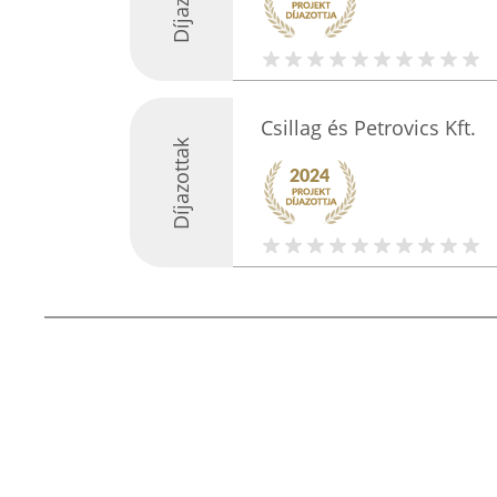
Csillag és Petrovics Kft.
Díjazottak