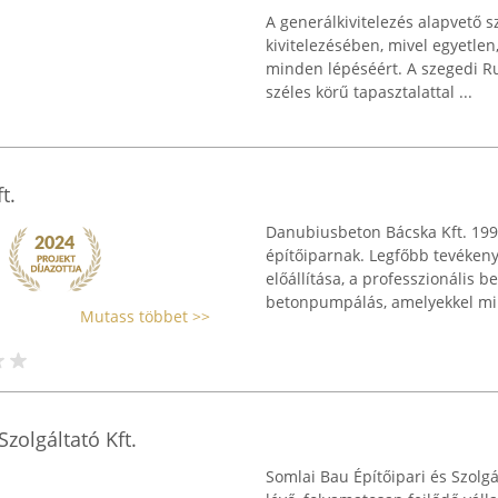
A generálkivitelezés alapvető sz
kivitelezésében, mivel egyetlen
minden lépéséért. A szegedi Ru
széles körű tapasztalattal ...
t.
Danubiusbeton Bácska Kft. 199
építőiparnak. Legfőbb tevékenys
előállítása, a professzionális b
betonpumpálás, amelyekkel min
Mutass többet >>
zolgáltató Kft.
Somlai Bau Építőipari és Szolgá