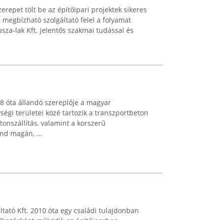
erepet tölt be az építőipari projektek sikeres
, megbízható szolgáltató felel a folyamat
sza-lak Kft. jelentős szakmai tudással és
8 óta állandó szereplője a magyar
égi területei közé tartozik a transzportbeton
etonszállítás, valamint a korszerű
d magán, ...
ltató Kft. 2010 óta egy családi tulajdonban