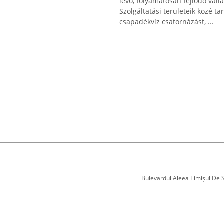
lévő, folyamatosan fejlődő vál
Szolgáltatási területeik közé t
csapadékvíz csatornázást, ...
Bulevardul Aleea Timișul De Sus