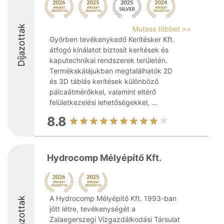
Díjazottak
Mutass többet >>
Győrben tevékenykedő Kerítésker Kft.
átfogó kínálatot biztosít kerítések és
kaputechnikai rendszerek területén.
Termékskálájukban megtalálhatók 2D
és 3D táblás kerítések különböző
pálcaátmérőkkel, valamint eltérő
felületkezelési lehetőségekkel, ...
8.8
Hydrocomp Mélyépítő Kft.
A Hydrocomp Mélyépítő Kft. 1993-ban
Díjazottak
jött létre, tevékenységét a
Zalaegerszegi Vízgazdálkodási Társulat