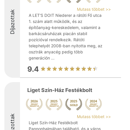
Mutass többet >>
Díjazottak
A LET'S DOIT Niederer a rátóti Fő utca
1. szám alatt működik, és az
építőanyag-kereskedelem, valamint a
barkácsáruházak piacán stabil
pozícióval rendelkezik. Rátóti
telephelyét 2008-ban nyitotta meg, az
osztrák anyacég pedig több
generáción ...
9.4
Liget Szín-Ház Festékbolt
Díjazottak
Mutass többet >>
Liget Szín-Ház Festékbolt
Pannonhalmában található, és a város