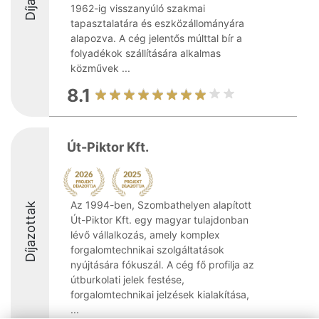
1962-ig visszanyúló szakmai
tapasztalatára és eszközállományára
alapozva. A cég jelentős múlttal bír a
folyadékok szállítására alkalmas
közművek ...
8.1
Út-Piktor Kft.
Az 1994-ben, Szombathelyen alapított
Díjazottak
Út-Piktor Kft. egy magyar tulajdonban
lévő vállalkozás, amely komplex
forgalomtechnikai szolgáltatások
nyújtására fókuszál. A cég fő profilja az
útburkolati jelek festése,
forgalomtechnikai jelzések kialakítása,
...