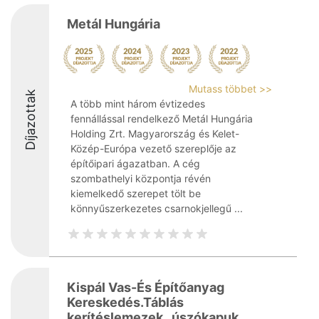
Metál Hungária
Mutass többet >>
Díjazottak
A több mint három évtizedes
fennállással rendelkező Metál Hungária
Holding Zrt. Magyarország és Kelet-
Közép-Európa vezető szereplője az
építőipari ágazatban. A cég
szombathelyi központja révén
kiemelkedő szerepet tölt be
könnyűszerkezetes csarnokjellegű ...
Kispál Vas-És Építőanyag
Kereskedés.Táblás
kerítéslemezek , úszókapuk.