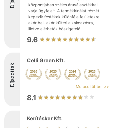
központjában széles áruválasztékkal
várja ügyfeleit. A termékkínálat részét
képezik festékek különféle felületekre,
akár bel- akár kültéri alkalmazásra,
illetve elérhetők hőszigetelő ...
9.6
Celli Green Kft.
Díjazottak
Mutass többet >>
8.1
Kerítésker Kft.