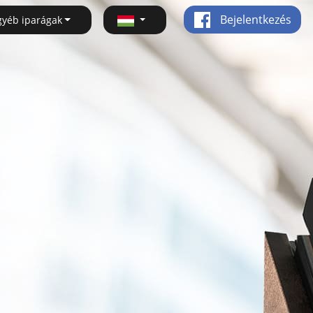
Bejelentkezés
gyéb iparágak