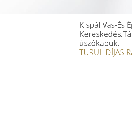
Kispál Vas-És 
Kereskedés.Táb
úszókapuk.
TURUL DÍJAS 