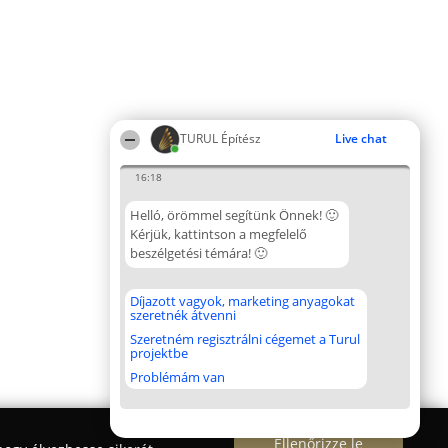
TURUL Építész
Live chat
16:18
Helló, örömmel segítünk Önnek! 🙂
Kérjük, kattintson a megfelelő
beszélgetési témára! 🙂
Díjazott vagyok, marketing anyagokat
szeretnék átvenni
Szeretném regisztrálni cégemet a Turul
projektbe
Problémám van
Ellenőrizze le