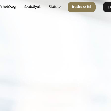
érhetőség
Szabályok
Státusz
Iratkozz fel
E