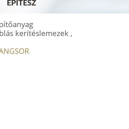
Építőanyag
lás kerítéslemezek ,
RANGSOR