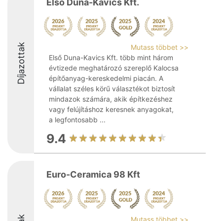
Első Duna-Kavics Kft.
Díjazottak
Mutass többet >>
Első Duna-Kavics Kft. több mint három
évtizede meghatározó szereplő Kalocsa
építőanyag-kereskedelmi piacán. A
vállalat széles körű választékot biztosít
mindazok számára, akik építkezéshez
vagy felújításhoz keresnek anyagokat,
a legfontosabb ...
9.4
Euro-Ceramica 98 Kft
Mutass többet >>