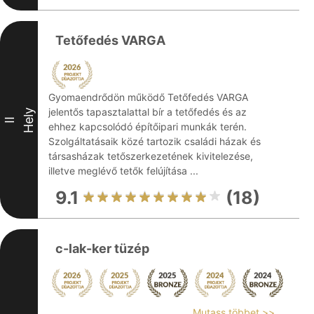
Tetőfedés VARGA
Gyomaendrődön működő Tetőfedés VARGA
jelentős tapasztalattal bír a tetőfedés és az
Hely
II
ehhez kapcsolódó építőipari munkák terén.
Szolgáltatásaik közé tartozik családi házak és
társasházak tetőszerkezetének kivitelezése,
illetve meglévő tetők felújítása ...
9.1
(18)
c-lak-ker tüzép
Mutass többet >>