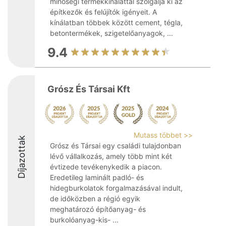
minőségi termékkínálattal szolgálja ki az
építkezők és felújítók igényeit. A
kínálatban többek között cement, tégla,
betontermékek, szigetelőanyagok, ...
9.4
Grósz És Társai Kft
Mutass többet >>
Díjazottak
Grósz és Társai egy családi tulajdonban
lévő vállalkozás, amely több mint két
évtizede tevékenykedik a piacon.
Eredetileg laminált padló- és
hidegburkolatok forgalmazásával indult,
de időközben a régió egyik
meghatározó építőanyag- és
burkolóanyag-kis- ...