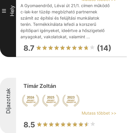
A Gyomaendrőd, Lévai út 21/1. címen működő
Hely
III
c-lak-ker tüzép megbízható partnernek
számít az építési és felújítási munkálatok
terén. Termékkínálata lefedi a korszerű
építőipari igényeket, ideértve a hőszigetelő
anyagokat, vakolatokat, valamint ...
8.7
(14)
Tímár Zoltán
Díjazottak
Mutass többet >>
8.5