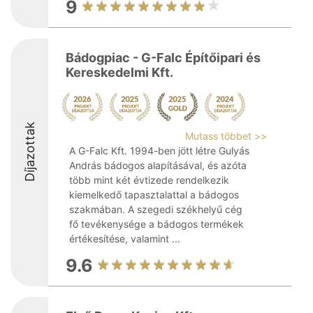
9
Bádogpiac - G-Falc Építőipari és
Kereskedelmi Kft.
Díjazottak
Mutass többet >>
A G-Falc Kft. 1994-ben jött létre Gulyás
András bádogos alapításával, és azóta
több mint két évtizede rendelkezik
kiemelkedő tapasztalattal a bádogos
szakmában. A szegedi székhelyű cég
fő tevékenysége a bádogos termékek
értékesítése, valamint ...
9.6