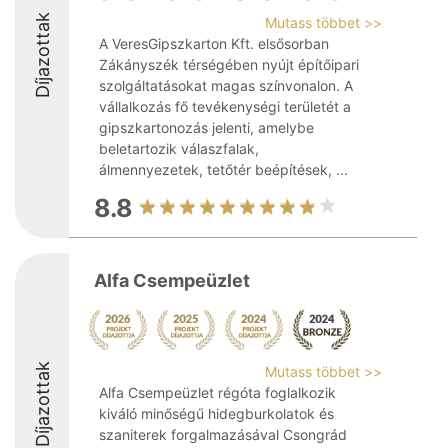
Díjazottak
Mutass többet >>
A VeresGipszkarton Kft. elsősorban
Zákányszék térségében nyújt építőipari
szolgáltatásokat magas színvonalon. A
vállalkozás fő tevékenységi területét a
gipszkartonozás jelenti, amelybe
beletartozik válaszfalak,
álmennyezetek, tetőtér beépítések, ...
8.8
Alfa Csempeüzlet
Díjazottak
Mutass többet >>
Alfa Csempeüzlet régóta foglalkozik
kiváló minőségű hidegburkolatok és
szaniterek forgalmazásával Csongrád