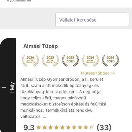
Gyomaendrőd
Almási Tüzép
Mutass többet >>
Almási Tüzép Gyomaendrődön, a II. kerület
Hely
458. szám alatt működik építőanyag- és
I
tüzelőanyag-kereskedésként. A cég célja,
hogy teljes körű, magas minőségű
megoldásokat biztosítson építési és felújítási
munkákhoz. Termékkínálata rendkívül
változatos, ...
9.3
(33)