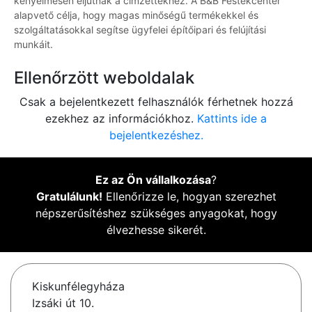
kényelmesen eljutnak a címzettekhez. A B&B Festékcenter
alapvető célja, hogy magas minőségű termékekkel és
szolgáltatásokkal segítse ügyfelei építőipari és felújítási
munkáit.
Ellenőrzött weboldalak
Csak a bejelentkezett felhasználók férhetnek hozzá
ezekhez az információkhoz.
Kattints ide a
bejelentkezéshez.
Ez az Ön vállalkozása
?
Gratulálunk!
Ellenőrizze le, hogyan szerezhet
népszerűsítéshez szükséges anyagokat, hogy
élvezhesse sikerét.
Kiskunfélegyháza
Izsáki út 10.