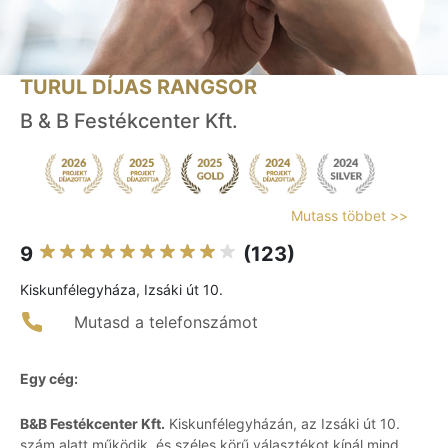
TURUL DÍJAS RANGSOR
B & B Festékcenter Kft.
Mutass többet >>
9
(123)
Kiskunfélegyháza, Izsáki út 10.
Mutasd a telefonszámot
Egy cég:
B&B Festékcenter Kft.
Kiskunfélegyházán, az Izsáki út 10.
szám alatt működik, és széles körű választékot kínál mind