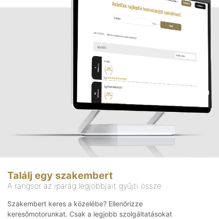
Találj egy szakembert
A rangsor az iparág legjobbjait gyűjti össze
Szakembert keres a közelébe? Ellenőrizze
keresőmotorunkat. Csak a legjobb szolgáltatásokat