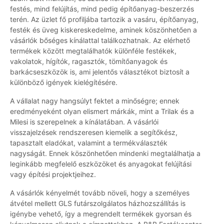
festés, mind felújítás, mind pedig építőanyag-beszerzés
terén. Az üzlet fő profiljába tartozik a vasáru, építőanyag,
festék és üveg kiskereskedelme, aminek köszönhetően a
vásárlók bőséges kínálattal találkozhatnak. Az elérhető
termékek között megtalálhatók különféle festékek,
vakolatok, hígítók, ragasztók, tömítőanyagok és
barkácseszközök is, ami jelentős választékot biztosít a
különböző igények kielégítésére.
A vállalat nagy hangsúlyt fektet a minőségre; ennek
eredményeként olyan elismert márkák, mint a Trilak és a
Milesi is szerepelnek a kínálatában. A vásárlói
visszajelzések rendszeresen kiemelik a segítőkész,
tapasztalt eladókat, valamint a termékválaszték
nagyságát. Ennek köszönhetően mindenki megtalálhatja a
leginkább megfelelő eszközöket és anyagokat felújítási
vagy építési projektjeihez.
A vásárlók kényelmét tovább növeli, hogy a személyes
átvétel mellett GLS futárszolgálatos házhozszállítás is
igénybe vehető, így a megrendelt termékek gyorsan és