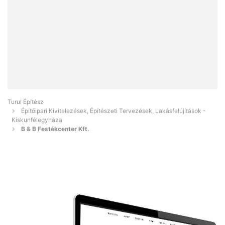
Turul Építész
Építőipari Kivitelezések, Építészeti Tervezések, Lakásfelújítások -
Kiskunfélegyháza
B & B Festékcenter Kft.