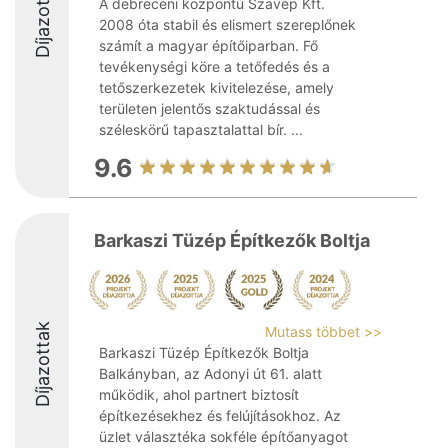
Díjazottak
A debreceni központú Szavép Kft.
2008 óta stabil és elismert szereplőnek
számít a magyar építőiparban. Fő
tevékenységi köre a tetőfedés és a
tetőszerkezetek kivitelezése, amely
területen jelentős szaktudással és
széleskörű tapasztalattal bír. ...
9.6
Barkaszi Tüzép Építkezők Boltja
Díjazottak
Mutass többet >>
Barkaszi Tüzép Építkezők Boltja
Balkányban, az Adonyi út 61. alatt
működik, ahol partnert biztosít
építkezésekhez és felújításokhoz. Az
üzlet választéka sokféle építőanyagot