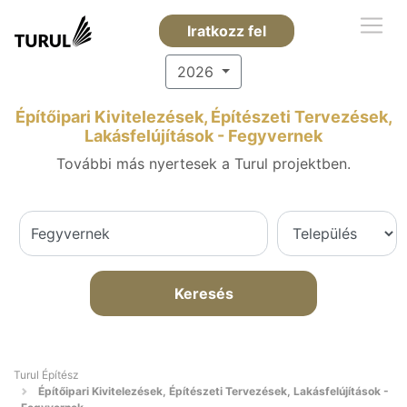
Iratkozz fel
2026
Építőipari Kivitelezések, Építészeti Tervezések,
Lakásfelújítások - Fegyvernek
További más nyertesek a Turul projektben.
Keresés
Turul Építész
Építőipari Kivitelezések, Építészeti Tervezések, Lakásfelújítások -