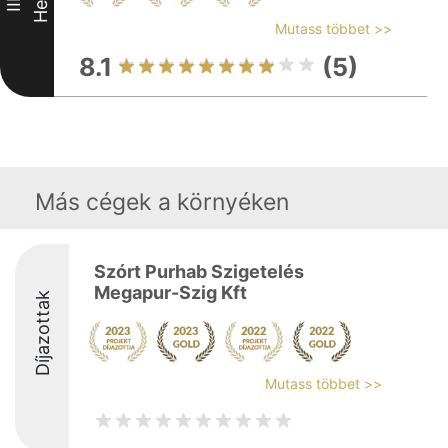
Hely
III
Mutass többet >>
8.1
(5)
Más cégek a környéken
Szórt Purhab Szigetelés
Megapur-Szig Kft
Díjazottak
Mutass többet >>