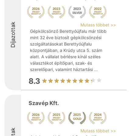
Díjazottak
Mutass többet >>
Gépkölcsönző Berettyóújfalu már több
mint 32 éve biztosít gépkölcsönzési
szolgáltatásokat Berettyóújfalu
központjában, a Krúdy utca 5. szám
alatt. A vállalat bérlésre kínál széles
választékot építőipari, szak- és
szerelőipari, valamint háztartási ...
8.3
Szavép Kft.
Mutass többet >>