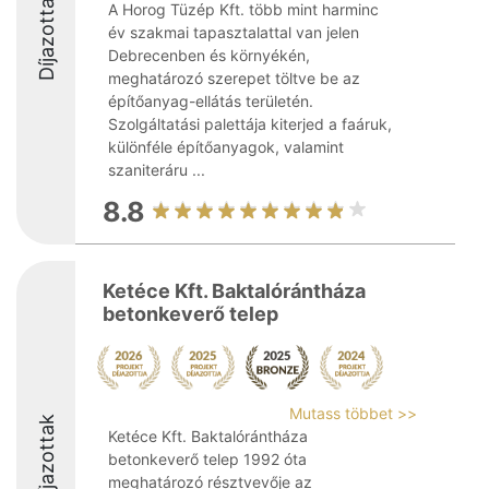
Díjazottak
A Horog Tüzép Kft. több mint harminc
év szakmai tapasztalattal van jelen
Debrecenben és környékén,
meghatározó szerepet töltve be az
építőanyag-ellátás területén.
Szolgáltatási palettája kiterjed a faáruk,
különféle építőanyagok, valamint
szaniteráru ...
8.8
Ketéce Kft. Baktalórántháza
betonkeverő telep
Mutass többet >>
Díjazottak
Ketéce Kft. Baktalórántháza
betonkeverő telep 1992 óta
meghatározó résztvevője az