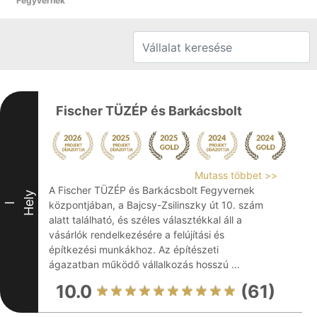
Fegyvernek
Fischer TÜZÉP és Barkácsbolt
Mutass többet >>
A Fischer TÜZÉP és Barkácsbolt Fegyvernek
Hely
központjában, a Bajcsy-Zsilinszky út 10. szám
I
alatt található, és széles választékkal áll a
vásárlók rendelkezésére a felújítási és
építkezési munkákhoz. Az építészeti
ágazatban működő vállalkozás hosszú ...
10.0
(61)