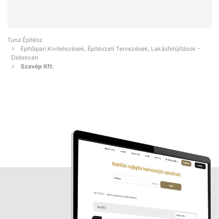
Turul Építész
Építőipari Kivitelezések, Építészeti Tervezések, Lakásfelújítások -
Debrecen
Szavép Kft.