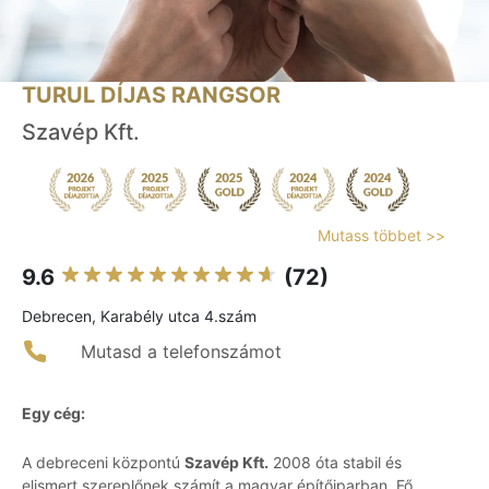
TURUL DÍJAS RANGSOR
Szavép Kft.
Mutass többet >>
9.6
(72)
Debrecen, Karabély utca 4.szám
Mutasd a telefonszámot
Egy cég:
A debreceni központú
Szavép Kft.
2008 óta stabil és
elismert szereplőnek számít a magyar építőiparban. Fő