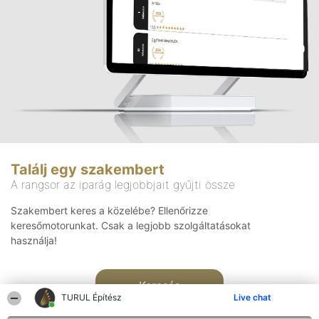
Találj egy szakembert
A rangsor az iparág legjobbjait gyűjti össze
Szakembert keres a közelébe? Ellenőrizze
keresőmotorunkat. Csak a legjobb szolgáltatásokat
használja!
Keresés
TURUL Építész
Live chat