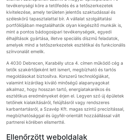
tevékenységi köre a tetőfedés és a tetőszerkezetek
kivitelezése, amely területen jelentős szaktudással és
széleskörű tapasztalattal bír. A vállalat szolgáltatási
portfóliójában megtalálhatók olyan kiegészítő munkák is,
mint a pontos bádogosipari tevékenységek, egyedi
élhajlítások gyártása, illetve speciális díszmű feladatok,
amelyek mind a tetőszerkezetek esztétikai és funkcionális
színvonalát emelik.
A 4030 Debrecen, Karabély utca 4. címen működő cég a
tetők szakértőjeként lett ismert, megbízható és tartós
megoldásokat biztosítva. Korszerű technológiákat,
valamint kizárólag kiváló minőségű alapanyagokat
alkalmaz, hogy hosszan tartó, energiatakarékos és
esztétikus eredményeket érjen el. Legyen szó új épületek
tetőinek kialakításáról, felújításról vagy rendszeres
karbantartásról, a Szavép Kft. magas szintű precizitással,
megbízhatósággal és ügyfél-orientált hozzáállással vált
partnerei körében elismertté.
Ellenőrzött weboldalak