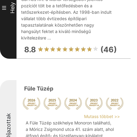
Hely
pozíciót tölt be a tetőfedésben és a
III
tetőszerkezet-építésben. Az 1998-ban indult
vállalat több évtizedes építőipari
tapasztalatának köszönhetően nagy
hangsúlyt fektet a kiváló minőségű
kivitelezésre ...
8.8
(46)
Füle Tüzép
Díjazottak
Mutass többet >>
A Füle Tüzép székhelye Monoron található,
a Móricz Zsigmond utca 41. szám alatt, ahol
átfogó építő- és tüzelőanyag-kínálatot