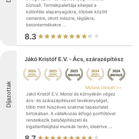
biztosít. Termékpalettája kiterjed a
különféle alapanyagokra, többek között
cementre, oltott mészre, téglákra,
betontermékekre ...
8.3
Jákó Kristóf E.V. - Ács, szárazépítész
Díjazottak
Mutass többet >>
Jákó Kristóf E.V. Monor és környékén végez
ács- és szárazépítészeti tevékenységet,
több mint húszéves szakmai tapasztalat
birtokában. A vállalkozás átfogó portfólióval
rendelkezik belsőépítészeti és
ingatlanfelújítási munkák terén, ideértve ...
8.7