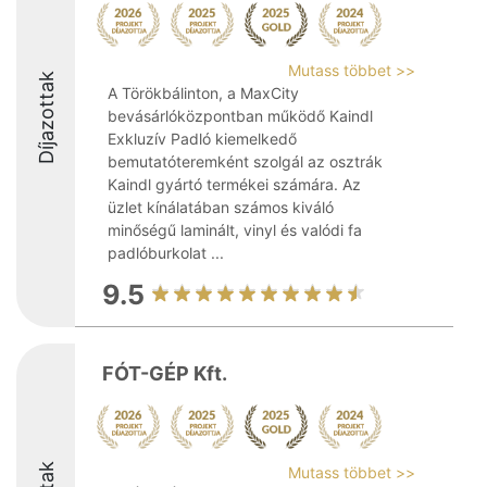
Mutass többet >>
Díjazottak
A Törökbálinton, a MaxCity
bevásárlóközpontban működő Kaindl
Exkluzív Padló kiemelkedő
bemutatóteremként szolgál az osztrák
Kaindl gyártó termékei számára. Az
üzlet kínálatában számos kiváló
minőségű laminált, vinyl és valódi fa
padlóburkolat ...
9.5
FÓT-GÉP Kft.
Mutass többet >>