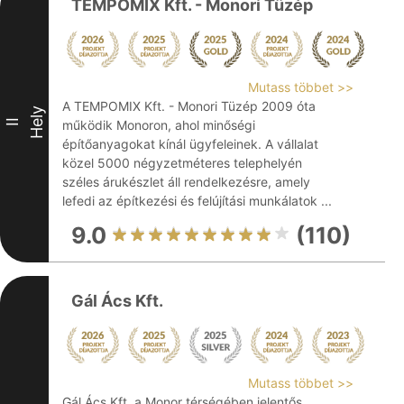
TEMPOMIX Kft. - Monori Tüzép
Mutass többet >>
A TEMPOMIX Kft. - Monori Tüzép 2009 óta
Hely
II
működik Monoron, ahol minőségi
építőanyagokat kínál ügyfeleinek. A vállalat
közel 5000 négyzetméteres telephelyén
széles árukészlet áll rendelkezésre, amely
lefedi az építkezési és felújítási munkálatok ...
9.0
(110)
Gál Ács Kft.
Mutass többet >>
Gál Ács Kft. a Monor térségében jelentős