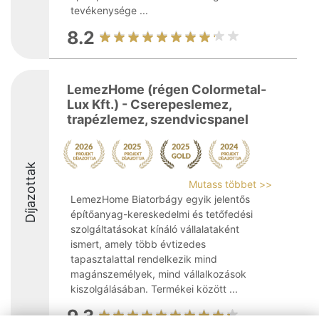
tevékenysége ...
8.2
LemezHome (régen Colormetal-
Lux Kft.) - Cserepeslemez,
trapézlemez, szendvicspanel
Díjazottak
Mutass többet >>
LemezHome Biatorbágy egyik jelentős
építőanyag-kereskedelmi és tetőfedési
szolgáltatásokat kínáló vállalataként
ismert, amely több évtizedes
tapasztalattal rendelkezik mind
magánszemélyek, mind vállalkozások
kiszolgálásában. Termékei között ...
9.3