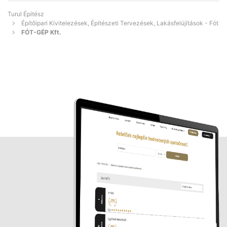
Turul Építész
Építőipari Kivitelezések, Építészeti Tervezések, Lakásfelújítások - Fót
FÓT-GÉP Kft.