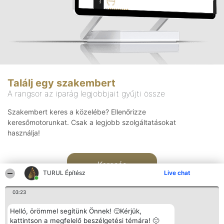
Találj egy szakembert
A rangsor az iparág legjobbjait gyűjti össze
Szakembert keres a közelébe? Ellenőrizze
keresőmotorunkat. Csak a legjobb szolgáltatásokat
használja!
Keresés
TURUL Építész
Live chat
03:23
Helló, örömmel segítünk Önnek! 🙂Kérjük,
kattintson a megfelelő beszélgetési témára! 🙂