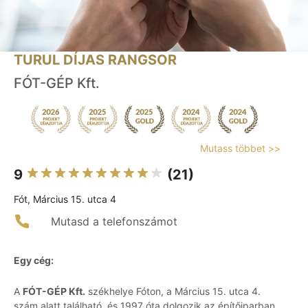
TURUL DÍJAS RANGSOR
FÓT-GÉP Kft.
Mutass többet >>
9
(21)
Fót, Március 15. utca 4
Mutasd a telefonszámot
Egy cég:
A
FÓT-GÉP Kft.
székhelye Fóton, a Március 15. utca 4.
szám alatt található, és 1997 óta dolgozik az építőiparban