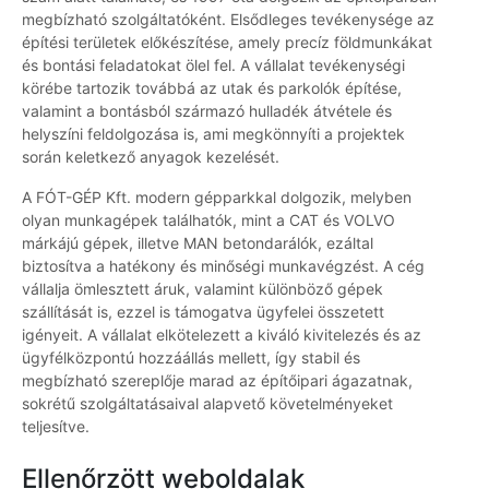
megbízható szolgáltatóként. Elsődleges tevékenysége az
építési területek előkészítése, amely precíz földmunkákat
és bontási feladatokat ölel fel. A vállalat tevékenységi
körébe tartozik továbbá az utak és parkolók építése,
valamint a bontásból származó hulladék átvétele és
helyszíni feldolgozása is, ami megkönnyíti a projektek
során keletkező anyagok kezelését.
A FÓT-GÉP Kft. modern gépparkkal dolgozik, melyben
olyan munkagépek találhatók, mint a CAT és VOLVO
márkájú gépek, illetve MAN betondarálók, ezáltal
biztosítva a hatékony és minőségi munkavégzést. A cég
vállalja ömlesztett áruk, valamint különböző gépek
szállítását is, ezzel is támogatva ügyfelei összetett
igényeit. A vállalat elkötelezett a kiváló kivitelezés és az
ügyfélközpontú hozzáállás mellett, így stabil és
megbízható szereplője marad az építőipari ágazatnak,
sokrétű szolgáltatásaival alapvető követelményeket
teljesítve.
Ellenőrzött weboldalak