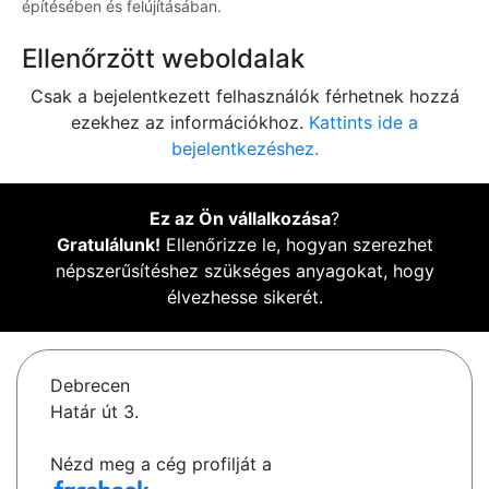
építésében és felújításában.
Ellenőrzött weboldalak
Csak a bejelentkezett felhasználók férhetnek hozzá
ezekhez az információkhoz.
Kattints ide a
bejelentkezéshez.
Ez az Ön vállalkozása
?
Gratulálunk!
Ellenőrizze le, hogyan szerezhet
népszerűsítéshez szükséges anyagokat, hogy
élvezhesse sikerét.
Debrecen
Határ út 3.
Nézd meg a cég profilját a