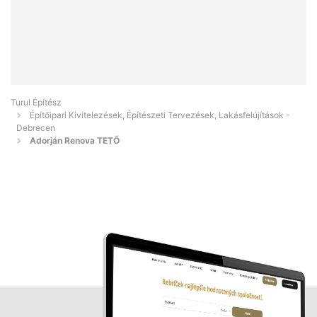
Turul Építész
Építőipari Kivitelezések, Építészeti Tervezések, Lakásfelújítások -
Debrecen
Adorján Renova TETŐ