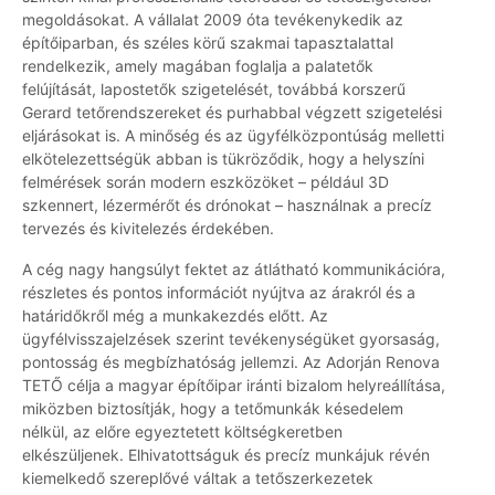
megoldásokat. A vállalat 2009 óta tevékenykedik az
építőiparban, és széles körű szakmai tapasztalattal
rendelkezik, amely magában foglalja a palatetők
felújítását, lapostetők szigetelését, továbbá korszerű
Gerard tetőrendszereket és purhabbal végzett szigetelési
eljárásokat is. A minőség és az ügyfélközpontúság melletti
elkötelezettségük abban is tükröződik, hogy a helyszíni
felmérések során modern eszközöket – például 3D
szkennert, lézermérőt és drónokat – használnak a precíz
tervezés és kivitelezés érdekében.
A cég nagy hangsúlyt fektet az átlátható kommunikációra,
részletes és pontos információt nyújtva az árakról és a
határidőkről még a munkakezdés előtt. Az
ügyfélvisszajelzések szerint tevékenységüket gyorsaság,
pontosság és megbízhatóság jellemzi. Az Adorján Renova
TETŐ célja a magyar építőipar iránti bizalom helyreállítása,
miközben biztosítják, hogy a tetőmunkák késedelem
nélkül, az előre egyeztetett költségkeretben
elkészüljenek. Elhivatottságuk és precíz munkájuk révén
kiemelkedő szereplővé váltak a tetőszerkezetek