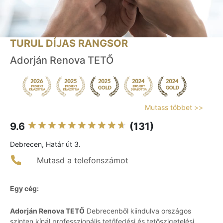
TURUL DÍJAS RANGSOR
Adorján Renova TETŐ
Mutass többet >>
9.6
(131)
Debrecen, Határ út 3.
Mutasd a telefonszámot
Egy cég:
Adorján Renova TETŐ
Debrecenből kiindulva országos
szinten kínál professzionális tetőfedési és tetőszigetelési