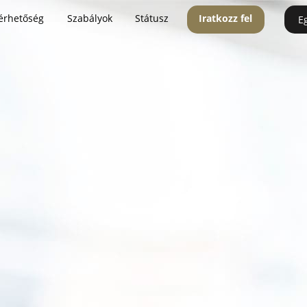
érhetőség
Szabályok
Státusz
Iratkozz fel
E