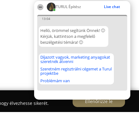
TURUL Építész
Live chat
13:04
Helló, örömmel segítünk Önnek! 🙂
Kérjük, kattintson a megfelelő
beszélgetési témára! 🙂
Díjazott vagyok, marketing anyagokat
szeretnék átvenni
Szeretném regisztrálni cégemet a Turul
projektbe
Problémám van
Ellenőrizze le
ogy élvezhesse sikerét.
Felújítás