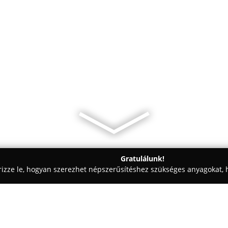
Gratulálunk!
rizze le, hogyan szerezhet népszerűsítéshez szükséges anyagokat, h
i Tervezések, Lakásfelújítások - Veszprém
Konyha és Fürdőszoba 