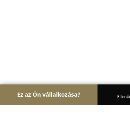
Ez az Ön vállalkozása?
Ellenő
Turul Építész
Építőipari Kivitelezések, Építészet