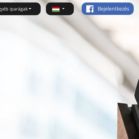
Bejelentkezés
gyéb iparágak