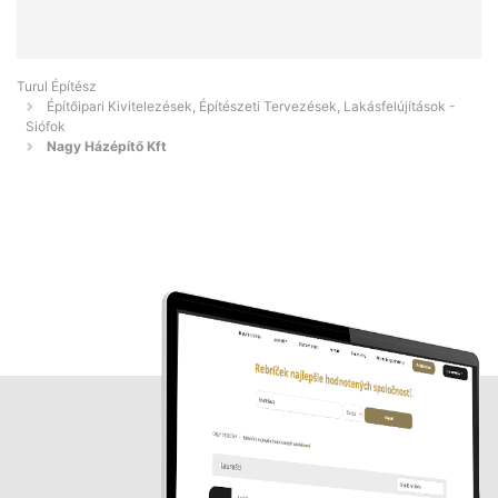
Turul Építész
Építőipari Kivitelezések, Építészeti Tervezések, Lakásfelújítások -
Siófok
Nagy Házépítő Kft