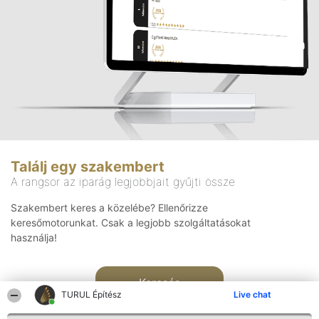
Találj egy szakembert
A rangsor az iparág legjobbjait gyűjti össze
Szakembert keres a közelébe? Ellenőrizze
keresőmotorunkat. Csak a legjobb szolgáltatásokat
használja!
Keresés
TURUL Építész
Live chat