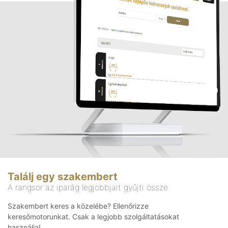
Találj egy szakembert
A rangsor az iparág legjobbjait gyűjti össze
Szakembert keres a közelébe? Ellenőrizze
keresőmotorunkat. Csak a legjobb szolgáltatásokat
használja!