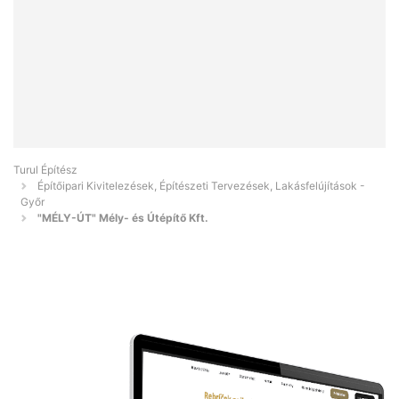
Turul Építész
Építőipari Kivitelezések, Építészeti Tervezések, Lakásfelújítások -
Győr
"MÉLY-ÚT" Mély- és Útépítő Kft.