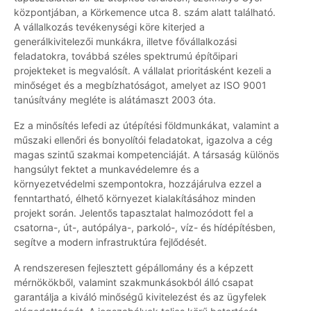
központjában, a Körkemence utca 8. szám alatt található.
A vállalkozás tevékenységi köre kiterjed a
generálkivitelezői munkákra, illetve fővállalkozási
feladatokra, továbbá széles spektrumú építőipari
projekteket is megvalósít. A vállalat prioritásként kezeli a
minőséget és a megbízhatóságot, amelyet az ISO 9001
tanúsítvány megléte is alátámaszt 2003 óta.
Ez a minősítés lefedi az útépítési földmunkákat, valamint a
műszaki ellenőri és bonyolítói feladatokat, igazolva a cég
magas szintű szakmai kompetenciáját. A társaság különös
hangsúlyt fektet a munkavédelemre és a
környezetvédelmi szempontokra, hozzájárulva ezzel a
fenntartható, élhető környezet kialakításához minden
projekt során. Jelentős tapasztalat halmozódott fel a
csatorna-, út-, autópálya-, parkoló-, víz- és hídépítésben,
segítve a modern infrastruktúra fejlődését.
A rendszeresen fejlesztett gépállomány és a képzett
mérnökökből, valamint szakmunkásokból álló csapat
garantálja a kiváló minőségű kivitelezést és az ügyfelek