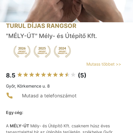
TURUL DÍJAS RANGSOR
"MÉLY-ÚT" Mély- és Útépítő Kft.
Mutass többet >>
8.5
(5)
Győr, Körkemence u. 8
Mutasd a telefonszámot
Egy cég:
A
MÉLY-ÚT
Mély- és Útépítő Kft. csaknem húsz éves
tapasztalattal bír az útépítés területén, székhelye Győr