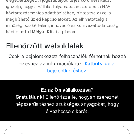
elégedettségét. A jogszabályok teljes körű betartását
igazolja, hogy a vállalat folyamatosan szerepel a NAV
köztartozásmentes adatbázisában, biztosítva ezzel a
megbízható üzleti kapcsolatokat. Az elhivatottság a
minőség, szakértelem, innováció és környezettudatosság
iránt emeli ki
Mélyút Kft.
-t a piacon.
Ellenőrzött weboldalak
Csak a bejelentkezett felhasználók férhetnek hozzá
ezekhez az információkhoz.
Kattints ide a
bejelentkezéshez.
Ez az Ön vállalkozása
?
Gratulálunk!
Ellenőrizze le, hogyan szerezhet
népszerűsítéshez szükséges anyagokat, hogy
élvezhesse sikerét.