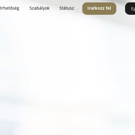
érhetőség
Szabályok
Státusz
Iratkozz fel
E