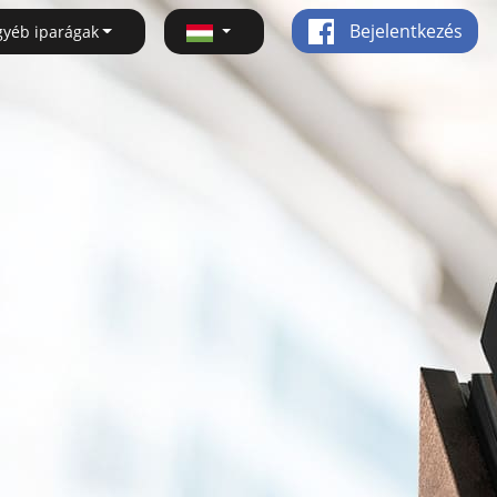
Bejelentkezés
gyéb iparágak