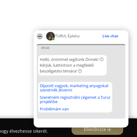
TURUL Építész
Live chat
09:43
Helló, örömmel segítünk Önnek! 🙂
Kérjük, kattintson a megfelelő
beszélgetési témára! 🙂
Díjazott vagyok, marketing anyagokat
szeretnék átvenni
Szeretném regisztrálni cégemet a Turul
projektbe
Problémám van
Ellenőrizze le
ogy élvezhesse sikerét.