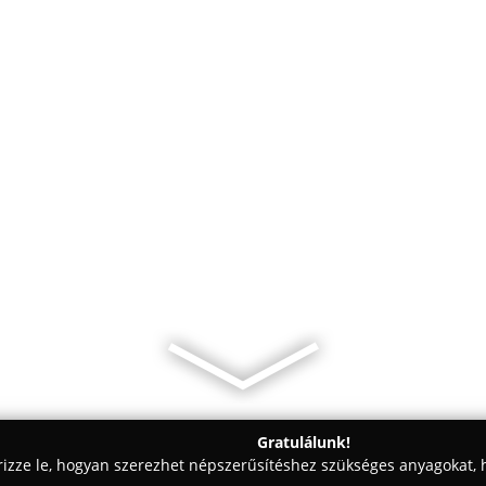
Gratulálunk!
rizze le, hogyan szerezhet népszerűsítéshez szükséges anyagokat, h