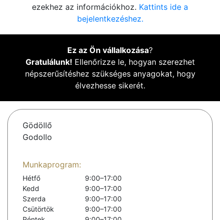
ezekhez az információkhoz.
Kattints ide a
bejelentkezéshez.
Ez az Ön vállalkozása
?
Gratulálunk!
Ellenőrizze le, hogyan szerezhet
népszerűsítéshez szükséges anyagokat, hogy
élvezhesse sikerét.
Gödöllő
Godollo
Munkaprogram:
Hétfő
9:00–17:00
Kedd
9:00–17:00
Szerda
9:00–17:00
Csütörtök
9:00–17:00
Péntek
9:00–17:00