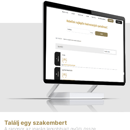
Találj egy szakembert
A rangsor az iparág legjobbjait gyűjti össze