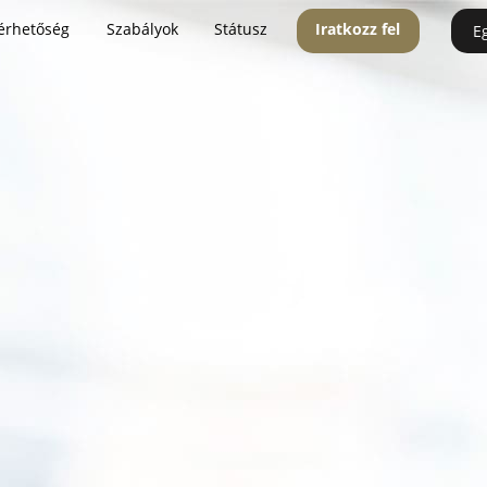
érhetőség
Szabályok
Státusz
Iratkozz fel
E