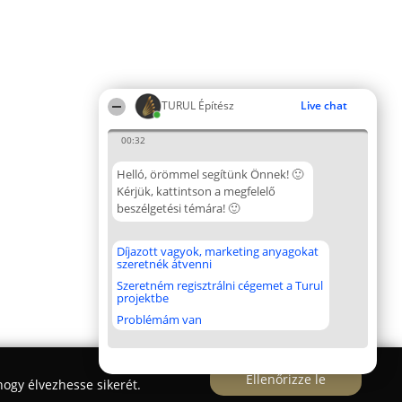
TURUL Építész
Live chat
00:32
Helló, örömmel segítünk Önnek! 🙂
Kérjük, kattintson a megfelelő
beszélgetési témára! 🙂
Díjazott vagyok, marketing anyagokat
szeretnék átvenni
Szeretném regisztrálni cégemet a Turul
projektbe
Problémám van
Ellenőrizze le
ogy élvezhesse sikerét.