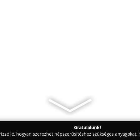
Gratulálunk!
rizze le, hogyan szerezhet népszerűsítéshez szükséges anyagokat, h