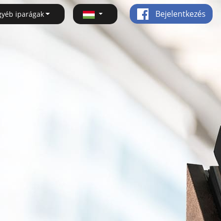
Bejelentkezés
gyéb iparágak