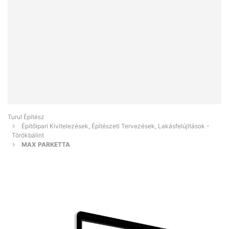
Turul Építész
Építőipari Kivitelezések, Építészeti Tervezések, Lakásfelújítások -
Törökbálint
MAX PARKETTA