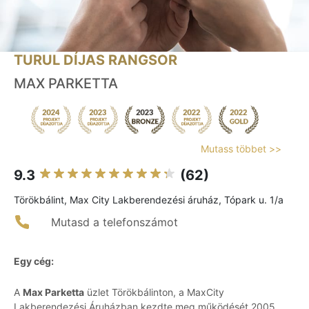
TURUL DÍJAS RANGSOR
MAX PARKETTA
Mutass többet >>
9.3
(62)
Törökbálint, Max City Lakberendezési áruház, Tópark u. 1/a
Mutasd a telefonszámot
Egy cég:
A
Max Parketta
üzlet Törökbálinton, a MaxCity
Lakberendezési Áruházban kezdte meg működését 2005.