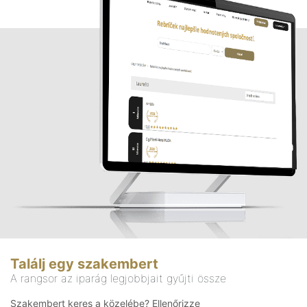
Találj egy szakembert
A rangsor az iparág legjobbjait gyűjti össze
Szakembert keres a közelébe? Ellenőrizze