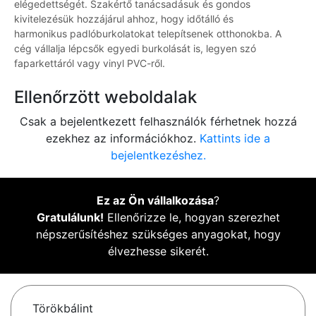
elégedettségét. Szakértő tanácsadásuk és gondos
kivitelezésük hozzájárul ahhoz, hogy időtálló és
harmonikus padlóburkolatokat telepítsenek otthonokba. A
cég vállalja lépcsők egyedi burkolását is, legyen szó
faparkettáról vagy vinyl PVC-ről.
Ellenőrzött weboldalak
Csak a bejelentkezett felhasználók férhetnek hozzá
ezekhez az információkhoz.
Kattints ide a
bejelentkezéshez.
Ez az Ön vállalkozása
?
Gratulálunk!
Ellenőrizze le, hogyan szerezhet
népszerűsítéshez szükséges anyagokat, hogy
élvezhesse sikerét.
Törökbálint