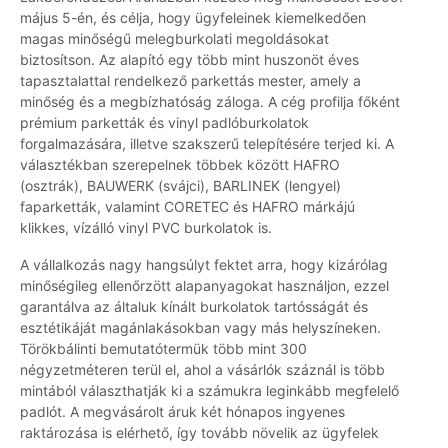
május 5-én, és célja, hogy ügyfeleinek kiemelkedően
magas minőségű melegburkolati megoldásokat
biztosítson. Az alapító egy több mint huszonöt éves
tapasztalattal rendelkező parkettás mester, amely a
minőség és a megbízhatóság záloga. A cég profilja főként
prémium parketták és vinyl padlóburkolatok
forgalmazására, illetve szakszerű telepítésére terjed ki. A
választékban szerepelnek többek között HAFRO
(osztrák), BAUWERK (svájci), BARLINEK (lengyel)
faparketták, valamint CORETEC és HAFRO márkájú
klikkes, vízálló vinyl PVC burkolatok is.
A vállalkozás nagy hangsúlyt fektet arra, hogy kizárólag
minőségileg ellenőrzött alapanyagokat használjon, ezzel
garantálva az általuk kínált burkolatok tartósságát és
esztétikáját magánlakásokban vagy más helyszíneken.
Törökbálinti bemutatótermük több mint 300
négyzetméteren terül el, ahol a vásárlók száznál is több
mintából választhatják ki a számukra leginkább megfelelő
padlót. A megvásárolt áruk két hónapos ingyenes
raktározása is elérhető, így tovább növelik az ügyfelek