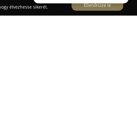
Ellenőrizze le
ogy élvezhesse sikerét.
r megyében és Budapest térségében kínál
kások és irodák kényelmének megteremtésére. A
límaberendezések telepítésével, üzembe
ndszeres karbantartásával foglalkozik, ezzel
szú élettartamát és hatékony működését.
ik elégedettsége elsődleges, ezért a
tosan és gondosan hajtanak végre a tervezéstől
örükbe tartozik a helyszíni felmérés mellett a
s, amely segíti a megfelelő klímarendszer
k szerint. A vállalat különösen ügyel arra, hogy a