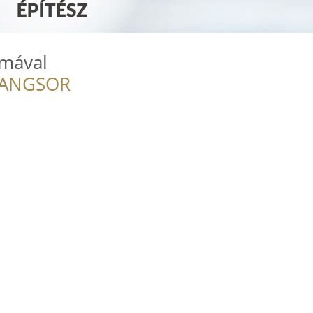
ímával
RANGSOR