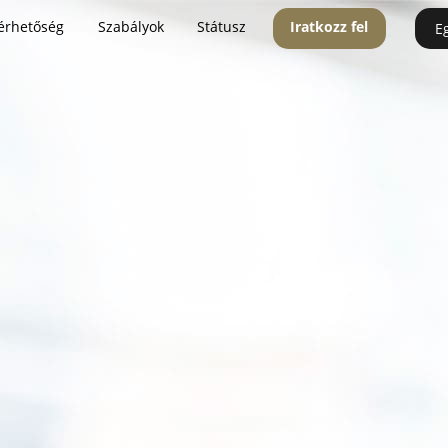
érhetőség
Szabályok
Státusz
Iratkozz fel
E