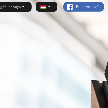
Bejelentkezés
gyéb iparágak