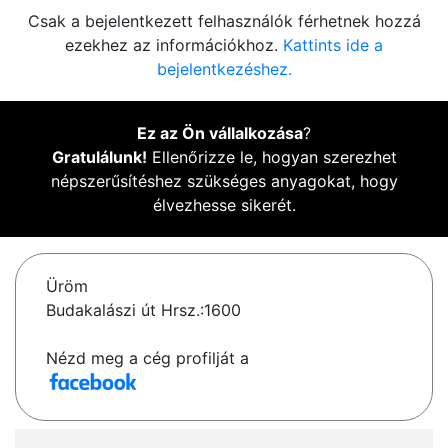
Csak a bejelentkezett felhasználók férhetnek hozzá
ezekhez az információkhoz.
Kattints ide a
bejelentkezéshez.
Ez az Ön vállalkozása
?
Gratulálunk!
Ellenőrizze le, hogyan szerezhet
népszerűsítéshez szükséges anyagokat, hogy
élvezhesse sikerét.
Üröm
Budakalászi út Hrsz.:1600
Nézd meg a cég profilját a