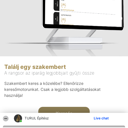
Találj egy szakembert
A rangsor az iparág legjobbjait gyűjti össze
Szakembert keres a közelébe? Ellenőrizze
keresőmotorunkat. Csak a legjobb szolgáltatásokat
használja!
Keresés
TURUL Építész
Live chat