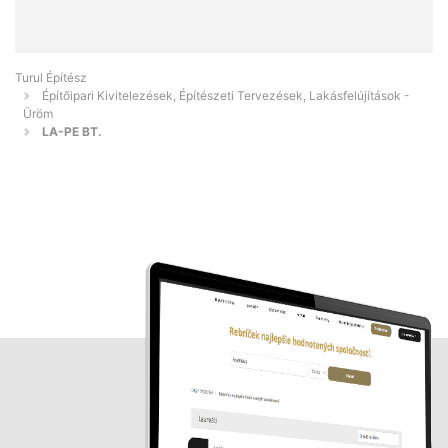
Turul Építész
Építőipari Kivitelezések, Építészeti Tervezések, Lakásfelújítások -
Üröm
LA-PE BT.