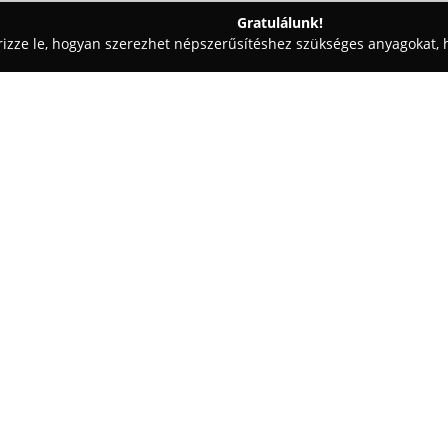
Gratulálunk!
rizze le, hogyan szerezhet népszerűsítéshez szükséges anyagokat, h
i Tervezések, Lakásfelújítások - Budapest
Krila Tüzép
Egy cég:
A
Krila Tüzép
egy magyar család
Budapesten, az Üllői út 731. sz
forgalmazására specializálódot
falazóelemek, például tégla, Y
Mutass többet >>
szigetelőanyagokat, valamint v
kerámia- és betoncserép, lemezf
A cég palettáját tovább bővíti 
amelyek a kertépítés céljait is 
függetlenség, mivel nem tagja