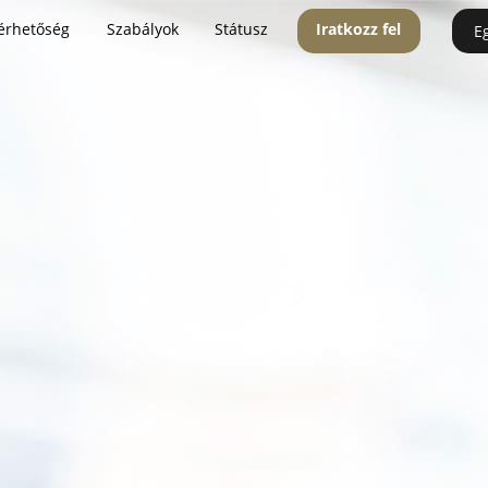
érhetőség
Szabályok
Státusz
Iratkozz fel
E