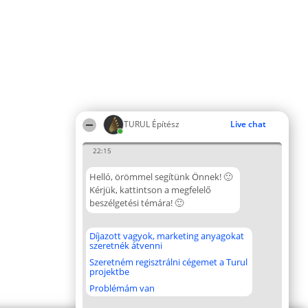
TURUL Építész
Live chat
22:15
Helló, örömmel segítünk Önnek! 🙂
Kérjük, kattintson a megfelelő
beszélgetési témára! 🙂
Díjazott vagyok, marketing anyagokat
szeretnék átvenni
Szeretném regisztrálni cégemet a Turul
projektbe
Problémám van