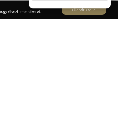
Ellenőrizze le
ogy élvezhesse sikerét.
i cég, amelyet 1997-ben hoztak létre
ám alatt működik. A vállalat az építőanyagok
t, és termékei közt megtalálhatóak különböző
tong vagy betontermékek. Emellett
áltozatos tetőfedő megoldásokat – köztük
edés, illetve zsindely – kínálnak.
az acéltermékek, faáruk és térkövek választéka,
szolgálják.
Krila Tüzép
egyik alapelve a
 semmilyen építőanyag-kereskedelmi láncolatnak,