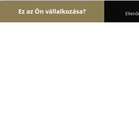
Ez az Ön vállalkozása?
Ellenő
Turul Építész
Építőipari Kivitelezések, Építészet
Krila Tüzép
8.6
(65)
Budapest, Üllői út 731
Mutasd a telefonszámot