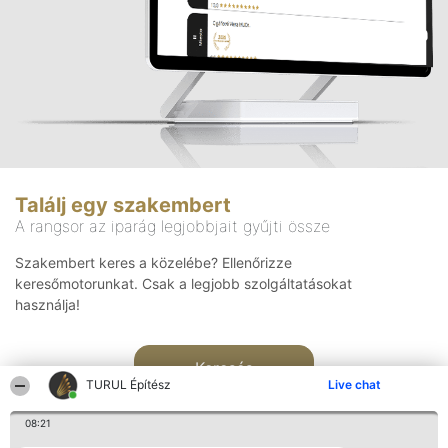
Találj egy szakembert
A rangsor az iparág legjobbjait gyűjti össze
Szakembert keres a közelébe? Ellenőrizze
keresőmotorunkat. Csak a legjobb szolgáltatásokat
használja!
Keresés
TURUL Építész
Live chat
08:21