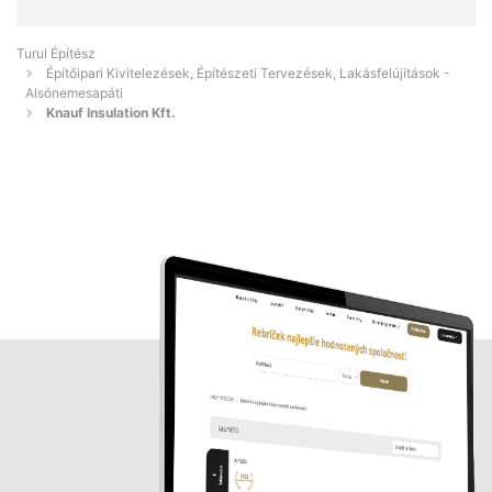
Turul Építész
Építőipari Kivitelezések, Építészeti Tervezések, Lakásfelújítások -
Alsónemesapáti
Knauf Insulation Kft.