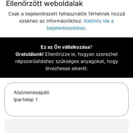
Ellenőrzött weboldalak
Csak a bejelentkezett felhasználók férhetnek hozzá
ezekhez az információkhoz.
Kattints ide a
bejelentkezéshez.
Ez az Ön vállalkozása
?
Gratulálunk!
Ellenőrizze le, hogyan szerezhet
népszerűsítéshez szükséges anyagokat, hogy
élvezhesse sikerét.
Alsónemesapáti
Ipartelep 1