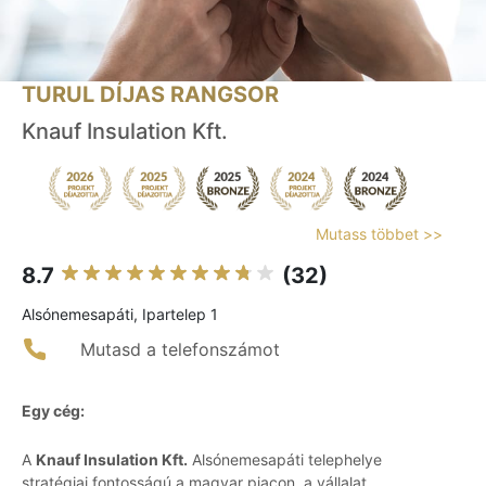
TURUL DÍJAS RANGSOR
Knauf Insulation Kft.
Mutass többet >>
8.7
(32)
Alsónemesapáti, Ipartelep 1
Mutasd a telefonszámot
Egy cég:
A
Knauf Insulation Kft.
Alsónemesapáti telephelye
stratégiai fontosságú a magyar piacon, a vállalat