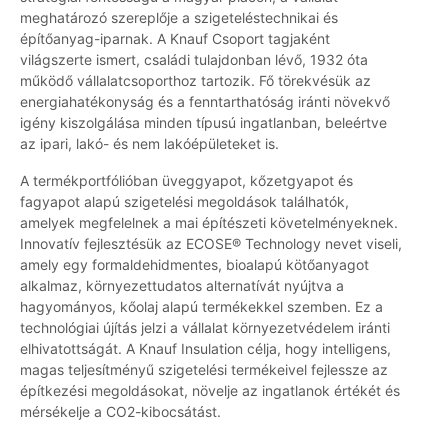
meghatározó szereplője a szigeteléstechnikai és
építőanyag-iparnak. A Knauf Csoport tagjaként
világszerte ismert, családi tulajdonban lévő, 1932 óta
működő vállalatcsoporthoz tartozik. Fő törekvésük az
energiahatékonyság és a fenntarthatóság iránti növekvő
igény kiszolgálása minden típusú ingatlanban, beleértve
az ipari, lakó- és nem lakóépületeket is.
A termékportfólióban üveggyapot, kőzetgyapot és
fagyapot alapú szigetelési megoldások találhatók,
amelyek megfelelnek a mai építészeti követelményeknek.
Innovatív fejlesztésük az ECOSE® Technology nevet viseli,
amely egy formaldehidmentes, bioalapú kötőanyagot
alkalmaz, környezettudatos alternatívát nyújtva a
hagyományos, kőolaj alapú termékekkel szemben. Ez a
technológiai újítás jelzi a vállalat környezetvédelem iránti
elhivatottságát. A Knauf Insulation célja, hogy intelligens,
magas teljesítményű szigetelési termékeivel fejlessze az
építkezési megoldásokat, növelje az ingatlanok értékét és
mérsékelje a CO2-kibocsátást.