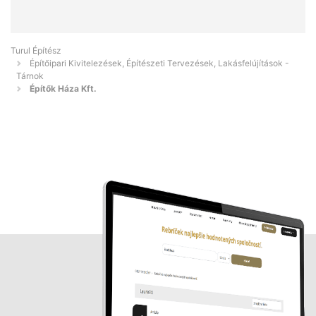
Turul Építész
Építőipari Kivitelezések, Építészeti Tervezések, Lakásfelújítások -
Tárnok
Építők Háza Kft.