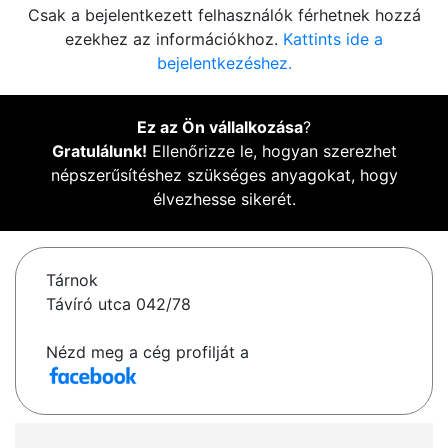
Csak a bejelentkezett felhasználók férhetnek hozzá
ezekhez az információkhoz.
Kattints ide a
bejelentkezéshez.
Ez az Ön vállalkozása
?
Gratulálunk!
Ellenőrizze le, hogyan szerezhet
népszerűsítéshez szükséges anyagokat, hogy
élvezhesse sikerét.
Tárnok
Távíró utca 042/78
Nézd meg a cég profilját a