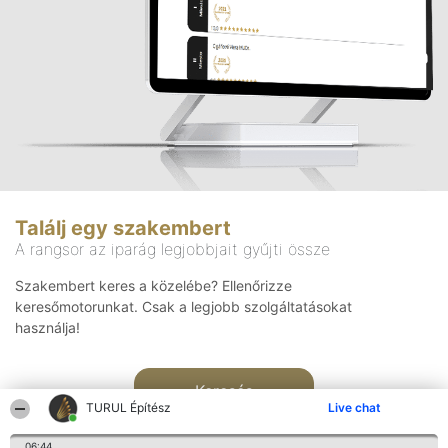
Találj egy szakembert
A rangsor az iparág legjobbjait gyűjti össze
Szakembert keres a közelébe? Ellenőrizze
keresőmotorunkat. Csak a legjobb szolgáltatásokat
használja!
Keresés
TURUL Építész
Live chat
06:44