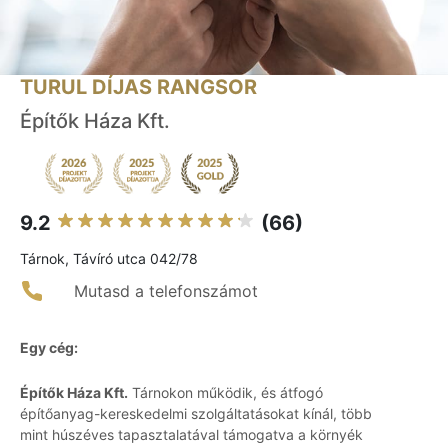
TURUL DÍJAS RANGSOR
Építők Háza Kft.
9.2
(66)
Tárnok, Távíró utca 042/78
Mutasd a telefonszámot
Egy cég:
Építők Háza Kft.
Tárnokon működik, és átfogó
építőanyag-kereskedelmi szolgáltatásokat kínál, több
mint húszéves tapasztalatával támogatva a környék