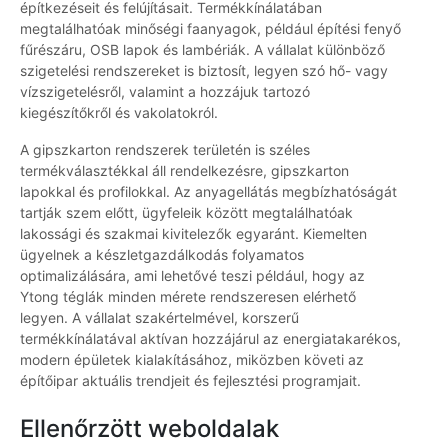
építkezéseit és felújításait. Termékkínálatában
megtalálhatóak minőségi faanyagok, például építési fenyő
fűrészáru, OSB lapok és lambériák. A vállalat különböző
szigetelési rendszereket is biztosít, legyen szó hő- vagy
vízszigetelésről, valamint a hozzájuk tartozó
kiegészítőkről és vakolatokról.
A gipszkarton rendszerek területén is széles
termékválasztékkal áll rendelkezésre, gipszkarton
lapokkal és profilokkal. Az anyagellátás megbízhatóságát
tartják szem előtt, ügyfeleik között megtalálhatóak
lakossági és szakmai kivitelezők egyaránt. Kiemelten
ügyelnek a készletgazdálkodás folyamatos
optimalizálására, ami lehetővé teszi például, hogy az
Ytong téglák minden mérete rendszeresen elérhető
legyen. A vállalat szakértelmével, korszerű
termékkínálatával aktívan hozzájárul az energiatakarékos,
modern épületek kialakításához, miközben követi az
építőipar aktuális trendjeit és fejlesztési programjait.
Ellenőrzött weboldalak