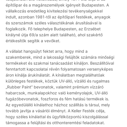
építőipar és a magánszemélyek igényeit Budapesten. A
vállalkozás eredetileg kivitelezési tevékenységekkel
indult, azonban 1981-től az építőipari festékek, anyagok
és szerszámok széles választékának árusításával is
foglalkozik. Fő telephelye Budapesten, az Erzsébet
királyné útja 69/a szám alatt található, ahol szakértő
értékesítők segítik a vevőket.
A vállalat hangsúlyt fektet arra, hogy mind a
szakemberek, mind a lakossági felújítók számára minőségi
termékeket és szakmai tanácsadást kínáljon. Beszállítóival
fenntartott kapcsolatai révén folyamatosan versenyképes
áron kínálja árukínálatát. A kínálatban megtalálhatóak
különleges festékek, köztük UV-álló, vízálló és rugalmas
„Rubber Paint” bevonatok, valamint prémium vízzáró
habarcsok, munkalapokhoz való keményolajok, UV-álló
fugázóbevonatok, foszforos és fém hatású termékek is.
Az egyedülálló kínálathoz házhoz szállítás is társul, mely
tovább javítja a vásárlói élményt. A Keller Festék célja,
hogy széles kínálattal és ügyfélközpontú kiszolgálással
támogassa a felújítási és otthonteremtési feladatokat.