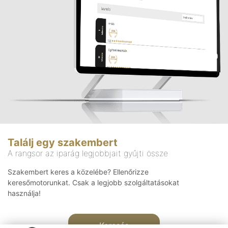
Találj egy szakembert
A rangsor az iparág legjobbjait gyűjti össze
Szakembert keres a közelébe? Ellenőrizze
keresőmotorunkat. Csak a legjobb szolgáltatásokat
használja!
Keresés