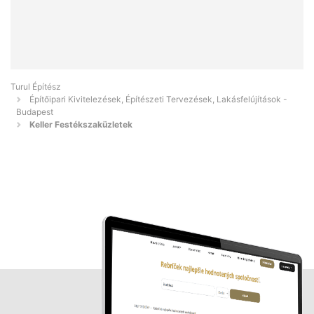
Turul Építész
Építőipari Kivitelezések, Építészeti Tervezések, Lakásfelújítások -
Budapest
Keller Festékszaküzletek