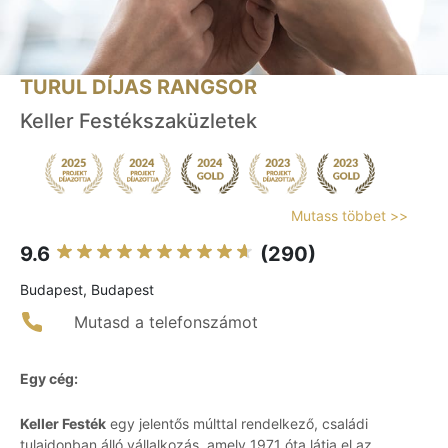
TURUL DÍJAS RANGSOR
Keller Festékszaküzletek
Mutass többet >>
9.6
(290)
Budapest, Budapest
Mutasd a telefonszámot
Egy cég:
Keller Festék
egy jelentős múlttal rendelkező, családi
tulajdonban álló vállalkozás, amely 1971 óta látja el az