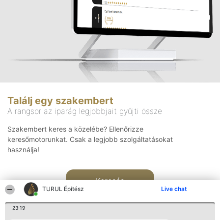
Találj egy szakembert
A rangsor az iparág legjobbjait gyűjti össze
Szakembert keres a közelébe? Ellenőrizze
keresőmotorunkat. Csak a legjobb szolgáltatásokat
használja!
Keresés
TURUL Építész
Live chat
23:19