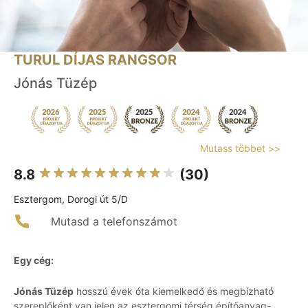
TURUL DÍJAS RANGSOR
Jónás Tüzép
Mutass többet >>
8.8
(30)
Esztergom, Dorogi út 5/D
Mutasd a telefonszámot
Egy cég:
Jónás Tüzép
hosszú évek óta kiemelkedő és megbízható
szereplőként van jelen az esztergomi térség építőanyag-