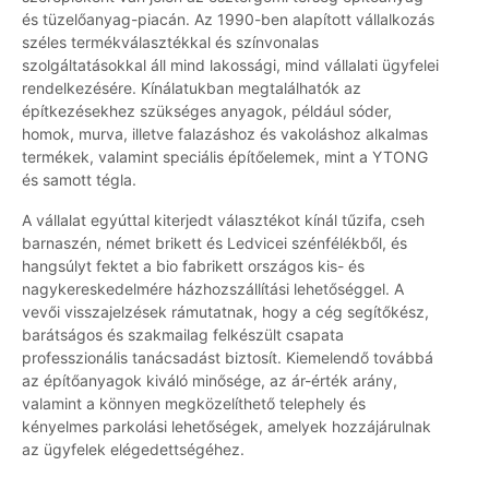
és tüzelőanyag-piacán. Az 1990-ben alapított vállalkozás
széles termékválasztékkal és színvonalas
szolgáltatásokkal áll mind lakossági, mind vállalati ügyfelei
rendelkezésére. Kínálatukban megtalálhatók az
építkezésekhez szükséges anyagok, például sóder,
homok, murva, illetve falazáshoz és vakoláshoz alkalmas
termékek, valamint speciális építőelemek, mint a YTONG
és samott tégla.
A vállalat egyúttal kiterjedt választékot kínál tűzifa, cseh
barnaszén, német brikett és Ledvicei szénfélékből, és
hangsúlyt fektet a bio fabrikett országos kis- és
nagykereskedelmére házhozszállítási lehetőséggel. A
vevői visszajelzések rámutatnak, hogy a cég segítőkész,
barátságos és szakmailag felkészült csapata
professzionális tanácsadást biztosít. Kiemelendő továbbá
az építőanyagok kiváló minősége, az ár-érték arány,
valamint a könnyen megközelíthető telephely és
kényelmes parkolási lehetőségek, amelyek hozzájárulnak
az ügyfelek elégedettségéhez.