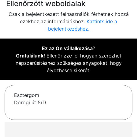
Ellenőrzött weboldalak
Csak a bejelentkezett felhasználók férhetnek hozzá
ezekhez az információkhoz.
Kattints ide a
bejelentkezéshez.
Ez az Ön vállalkozása
?
Gratulálunk!
Ellenőrizze le, hogyan szerezhet
népszerűsítéshez szükséges anyagokat, hogy
élvezhesse sikerét.
Esztergom
Dorogi út 5/D