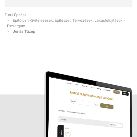
Turul Építész
Építőipari Kivitelezések, Építészeti Tervezések, Lakásfelújítások -
Esztergom
Jónás Tüzép